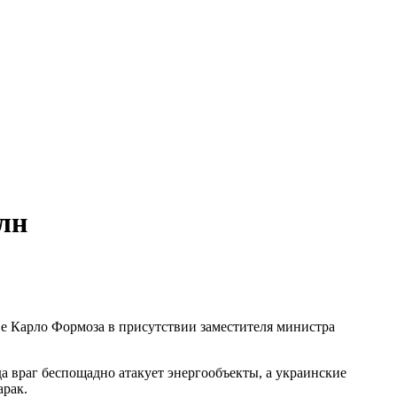
лн
е Карло Формоза в присутствии заместителя министра
а враг беспощадно атакует энергообъекты, а украинские
арак.