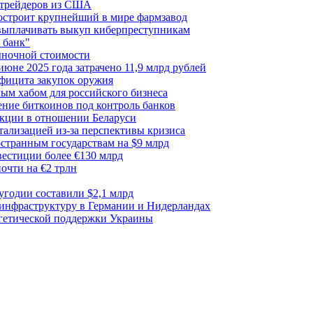
я трейдеров из США
построит крупнейший в мире фармзавод
 выплачивать выкуп киберпреступникам
 банк"
ыночной стоимости
июне 2025 года затрачено 11,9 млрд рублей
ефицита закупок оружия
ым хабом для российского бизнеса
ние биткоинов под контроль банков
акции в отношении Беларуси
тализацией из-за перспективы кризиса
транным государствам на $9 млрд
вестиции более €130 млрд
очти на €2 трлн
лугодии составили $2,1 млрд
 инфраструктуру в Германии и Нидерландах
ргетической поддержки Украины