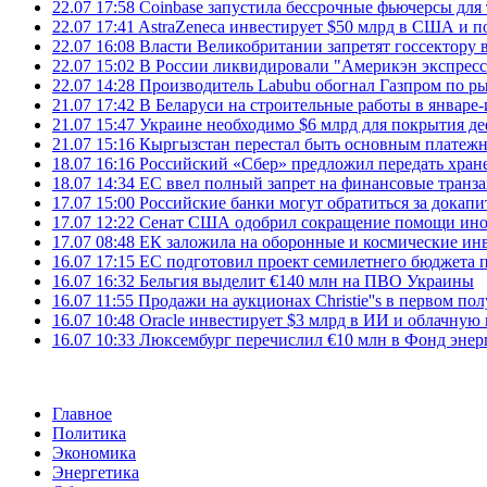
22.07 17:58
Coinbase запустила бессрочные фьючерсы дл
22.07 17:41
AstraZeneca инвестирует $50 млрд в США и 
22.07 16:08
Власти Великобритании запретят госсектору
22.07 15:02
В России ликвидировали "Америкэн экспресс
22.07 14:28
Производитель Labubu обогнал Газпром по р
21.07 17:42
В Беларуси на строительные работы в январе-
21.07 15:47
Украине необходимо $6 млрд для покрытия д
21.07 15:16
Кыргызстан перестал быть основным платежн
18.07 16:16
Российский «Сбер» предложил передать хране
18.07 14:34
ЕС ввел полный запрет на финансовые транз
17.07 15:00
Российские банки могут обратиться за докапи
17.07 12:22
Сенат США одобрил сокращение помощи инос
17.07 08:48
ЕК заложила на оборонные и космические ин
16.07 17:15
ЕС подготовил проект семилетнего бюджета п
16.07 16:32
Бельгия выделит €140 млн на ПВО Украины
16.07 11:55
Продажи на аукционах Christie''s в первом по
16.07 10:48
Oracle инвестирует $3 млрд в ИИ и облачную
16.07 10:33
Люксембург перечислил €10 млн в Фонд эне
Главное
Политика
Экономика
Энергетика