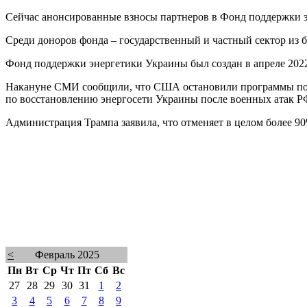
Сейчас анонсированные взносы партнеров в Фонд поддержки э
Среди доноров фонда – государственный и частный сектор из б
Фонд поддержки энергетики Украины был создан в апреле 2022
Накануне СМИ сообщили, что США остановили программы по 
по восстановлению энергосети Украины после военных атак Р
Администрация Трампа заявила, что отменяет в целом более 9
<
Февраль 2025
Пн
Вт
Ср
Чт
Пт
Сб
Вс
27
28
29
30
31
1
2
3
4
5
6
7
8
9