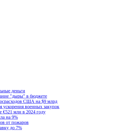
льные деньги
тание "дыры" в бюджете
госрасходов США на $9 млрд
я ускорения военных закупок
 €521 млн в 2024 году
сла на 9%
сов от пожаров
авку до 7%