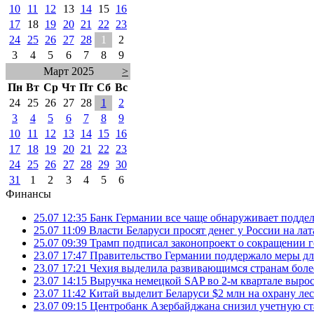
10
11
12
13
14
15
16
17
18
19
20
21
22
23
24
25
26
27
28
1
2
3
4
5
6
7
8
9
Март 2025
>
Пн
Вт
Ср
Чт
Пт
Сб
Вс
24
25
26
27
28
1
2
3
4
5
6
7
8
9
10
11
12
13
14
15
16
17
18
19
20
21
22
23
24
25
26
27
28
29
30
31
1
2
3
4
5
6
Финансы
25.07 12:35
Банк Германии все чаще обнаруживает подде
25.07 11:09
Власти Беларуси просят денег у России на ла
25.07 09:39
Трамп подписал законопроект о сокращении 
23.07 17:47
Правительство Германии поддержало меры дл
23.07 17:21
Чехия выделила развивающимся странам более
23.07 14:15
Выручка немецкой SAP во 2-м квартале выро
23.07 11:42
Китай выделит Беларуси $2 млн на охрану ле
23.07 09:15
Центробанк Азербайджана снизил учетную ст