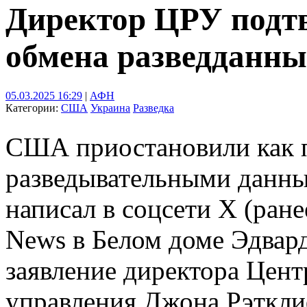
Директор ЦРУ подтв
обмена разведданны
05.03.2025 16:29
|
АФН
Категории:
США
Украина
Разведка
США приостановили как п
разведывательными данны
написал в соцсети X (ране
News в Белом доме Эдвард
заявление директора Цент
управления Джона Рэткли