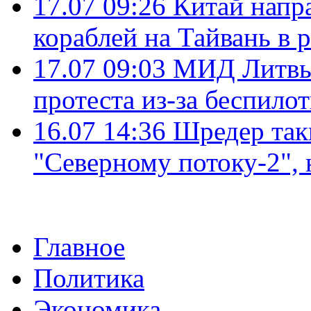
17.07 09:26
Китай напр
кораблей на Тайвань в 
17.07 09:03
МИД Литвы 
протеста из-за беспило
16.07 14:36
Шредер так
"Северному потоку-2",
Главное
Политика
Экономика