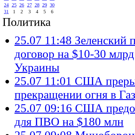
24
25
26
27
28
29
30
31
1
2
3
4
5
6
Политика
25.07 11:48
Зеленский п
договор на $10-30 млр
Украины
25.07 11:01
США преры
прекращении огня в Газ
25.07 09:16
США предос
для ПВО на $180 млн