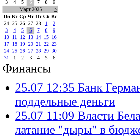
3
4
5
6
7
8
9
Март 2025
>
Пн
Вт
Ср
Чт
Пт
Сб
Вс
24
25
26
27
28
1
2
3
4
5
6
7
8
9
10
11
12
13
14
15
16
17
18
19
20
21
22
23
24
25
26
27
28
29
30
31
1
2
3
4
5
6
Финансы
25.07 12:35
Банк Герма
поддельные деньги
25.07 11:09
Власти Бела
латание "дыры" в бюдж