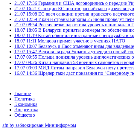
21.07 17:36
Германия и США договорились о передаче Укра
21.07 16:21
Санкции ЕС против российского дизеля вступя
21.07 15:08
ЕС ввел санкции против иранского нефтяного 
21.07 12:59
Иран и страны Европы 25 июля проведут пер
21.07 08:54
Россия резко нарастила уровень шпионажа в 
18.07 18:05
В Беларуси приняты допмеры по обеспечению
18.07 11:19
Китай обвинил иностранные спецслужбы в кр
18.07 11:11
Молдова примет участие в учениях НАТО
18.07 10:07
Беларусь и Лаос отменяют визы для владельц
17.07 15:47
Верховная рада Украины утвердила новый сос
17.07 09:55
Польша понизила уровень дипломатических 
17.07 09:26
Китай направил 58 военных самолетов и кора
17.07 09:03
МИД Литвы направил Беларуси ноту протеста 
16.07 14:36
Шредер таки даст показания по "Северному п
Главное
Политика
Экономика
Энергетика
Общество
afn.by заблокирован Мининформом