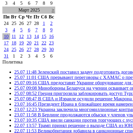
3
4
5
6
7
8
9
Март 2025
>
Пн
Вт
Ср
Чт
Пт
Сб
Вс
24
25
26
27
28
1
2
3
4
5
6
7
8
9
10
11
12
13
14
15
16
17
18
19
20
21
22
23
24
25
26
27
28
29
30
31
1
2
3
4
5
6
Политика
25.07 11:48
Зеленский поставил задачу подготовить дого
25.07 11:01
США прерывают переговоры с ХАМАС о прек
25.07 09:16
США предоставят Украине оборудование для
25.07 09:08
Минобороны Беларуси на учении осваивает о
25.07 08:52
Греция пригрозила заблокировать доступ Ту
25.07 08:47
В США и Израиле осудили решение Макрона 
23.07 16:45
Президент Ирана в ближайшее время намерен 
23.07 12:23
Украина заключила многомиллионные контрак
23.07 11:58
В Берлине продолжаются обыски у членов ул
23.07 10:35
США ввели санкции против торгующих с хус
22.07 13:57
Трамп принял решение о выходе США из 
22.07 11:53
Великобритания добавила в санкционные спис