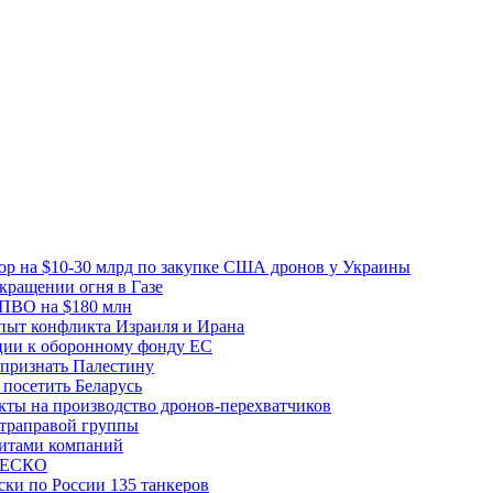
вор на $10-30 млрд по закупке США дронов у Украины
ращении огня в Газе
 ПВО на $180 млн
пыт конфликта Израиля и Ирана
рции к оборонному фонду ЕС
признать Палестину
посетить Беларусь
ты на производство дронов-перехватчиков
ьтраправой группы
итами компаний
ЮНЕСКО
ки по России 135 танкеров