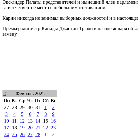
Экс-лидер Палаты представителей и нынешний член парламента
занял четвертое место с небольшим отставанием.
Карни никогда не занимал выборных должностей и в настоящее
Премьер-министр Канады Джастин Трюдо в начале января объяв
замену.
<
Февраль 2025
Пн
Вт
Ср
Чт
Пт
Сб
Вс
27
28
29
30
31
1
2
3
4
5
6
7
8
9
10
11
12
13
14
15
16
17
18
19
20
21
22
23
24
25
26
27
28
1
2