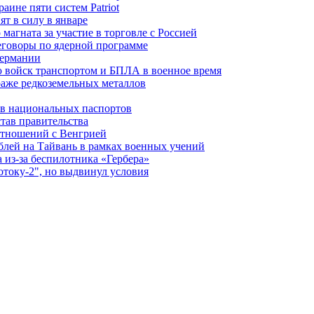
ине пяти систем Patriot
т в силу в январе
магната за участие в торговле с Россией
еговоры по ядерной программе
Германии
 войск транспортом и БПЛА в военное время
аже редкоземельных металлов
ев национальных паспортов
тав правительства
отношений с Венгрией
блей на Тайвань в рамках военных учений
из-за беспилотника «Гербера»
отоку-2", но выдвинул условия