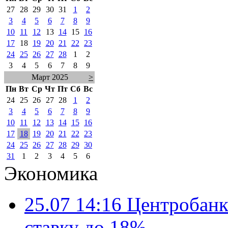
27
28
29
30
31
1
2
3
4
5
6
7
8
9
10
11
12
13
14
15
16
17
18
19
20
21
22
23
24
25
26
27
28
1
2
3
4
5
6
7
8
9
Март 2025
>
Пн
Вт
Ср
Чт
Пт
Сб
Вс
24
25
26
27
28
1
2
3
4
5
6
7
8
9
10
11
12
13
14
15
16
17
18
19
20
21
22
23
24
25
26
27
28
29
30
31
1
2
3
4
5
6
Экономика
25.07 14:16
Центробанк
ставку до 18%