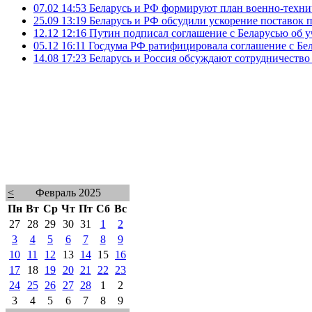
07.02 14:53
Беларусь и РФ формируют план военно-технич
25.09 13:19
Беларусь и РФ обсудили ускорение поставок 
12.12 12:16
Путин подписал соглашение с Беларусью об у
05.12 16:11
Госдума РФ ратифицировала соглашение с Бел
14.08 17:23
Беларусь и Россия обсуждают сотрудничество
<
Февраль 2025
Пн
Вт
Ср
Чт
Пт
Сб
Вс
27
28
29
30
31
1
2
3
4
5
6
7
8
9
10
11
12
13
14
15
16
17
18
19
20
21
22
23
24
25
26
27
28
1
2
3
4
5
6
7
8
9