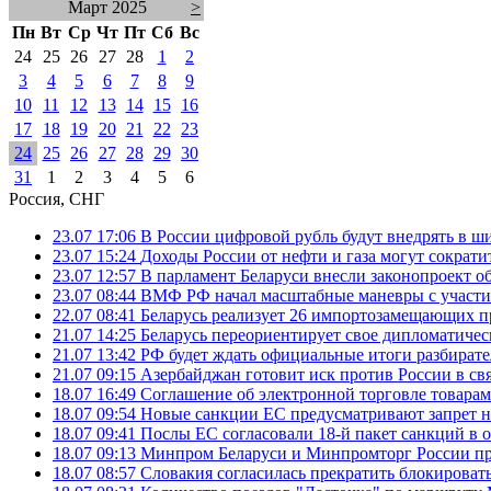
Март 2025
>
Пн
Вт
Ср
Чт
Пт
Сб
Вс
24
25
26
27
28
1
2
3
4
5
6
7
8
9
10
11
12
13
14
15
16
17
18
19
20
21
22
23
24
25
26
27
28
29
30
31
1
2
3
4
5
6
Россия, СНГ
23.07 17:06
В России цифровой рубль будут внедрять в ш
23.07 15:24
Доходы России от нефти и газа могут сократит
23.07 12:57
В парламент Беларуси внесли законопроект о
23.07 08:44
ВМФ РФ начал масштабные маневры с участие
22.07 08:41
Беларусь реализует 26 импортозамещающих пр
21.07 14:25
Беларусь переориентирует свое дипломатическ
21.07 13:42
РФ будет ждать официальные итоги разбират
21.07 09:15
Азербайджан готовит иск против России в свя
18.07 16:49
Соглашение об электронной торговле товарам
18.07 09:54
Новые санкции ЕС предусматривают запрет н
18.07 09:41
Послы ЕС согласовали 18-й пакет санкций в
18.07 09:13
Минпром Беларуси и Минпромторг России пр
18.07 08:57
Словакия согласилась прекратить блокироват