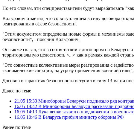
По его словам, эти спецпредставители будут вырабатывать "ка
Вольфович отметил, что со вступлением в силу договора откр
реагирования в сфере безопасности.
"Этим документом определены новые формы и механизмы задей
безопасности", - пояснил Вольфович.
Он также сказал, что в соответствии с договором на Беларусь 
территориальную целостность <...> как в рамках каждой страны
"Это совместные коллективные меры реагирования с задействов
экономические санкции, на угрозу применения военной силы", 
Договор о гарантиях безопасности вступил в силу 13 марта п
Далее по теме
21.05 15:33
Минобороны Беларуси подписало ряд контрак
16.05 14:42
В Минобороны Беларуси рассказали подробно
16.05 14:13
Лукашенко заявил о продвижении в военно-т
16.05 10:46
В Беларусь прибыл министр обороны РФ
Ранее по теме