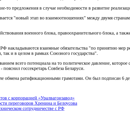
кие-то предложения в случае необходимости в развитие реализа
ывается "новый этап во взаимоотношениях" между двумя страна
ствования военного блока, правоохранительного блока, а такж
и РФ накладываются взаимные обязательства "по принятию мер ре
, так и в целом в рамках Союзного государства".
анием всего потенциала на то политическое давление, которое 
- пояснил госсекретарь Совбеза Беларуси.
осле обмена ратификационными грамотами. Он был подписан 6 д
тов с корпорацией «Уралвагонзавод»
сти переговоров Хренина и Белоусова
ехническом сотрудничестве с РФ