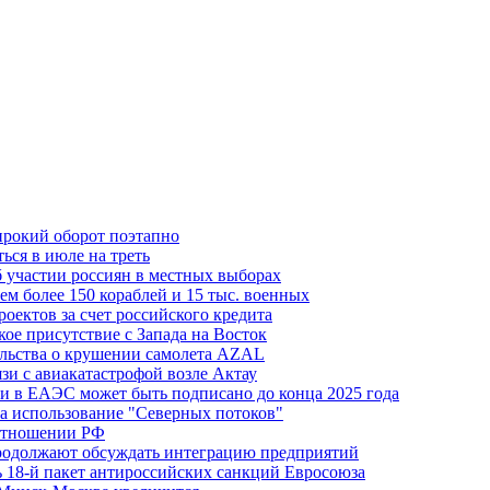
ирокий оборот поэтапно
ься в июле на треть
б участии россиян в местных выборах
м более 150 кораблей и 15 тыс. военных
оектов за счет российского кредита
ое присутствие с Запада на Восток
ельства о крушении самолета AZAL
зи с авиакатастрофой возле Актау
и в ЕАЭС может быть подписано до конца 2025 года
а использование "Северных потоков"
 отношении РФ
одолжают обсуждать интеграцию предприятий
ь 18-й пакет антироссийских санкций Евросоюза