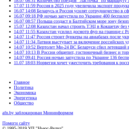
18.07 08:31
Количество поездов "Ласточка" по маршруту
17.07 11:59
Россия в 2025 году увеличила экспорт проду
16.07 14:08
Беларусь и Россия усилят сотрудничество в с
16.07 09:18
РФ ночью запустила по Украине 400 беспилот
16.07 08:57
Польша создаст в Балтийском море зону безоп
15.07 12:08
Казахстан начал строить ТЭЦ в Кокшетау без 
14.07 11:55
Казахстан усилил досмотр фур на границе с Р
14.07 11:47
Россия строит бункеры на авиабазах после у
14.07 11:34
Латвия выступает за включение российских 
14.07 10:52
Вертолет Ми-24 ВС Беларуси сбил летевший 
14.07 10:13
В России общепит, гостиничный бизнес и тор
14.07 09:41
Россия ночью запустила по Украине 136 бесп
11.07 18:03
Норвегия хочет ужесточить требования к росс
Главное
Политика
Экономика
Энергетика
Общество
afn.by заблокирован Мининформом
Помоги сайту
© 1995-2019 УП "Ньюс-Релиз"