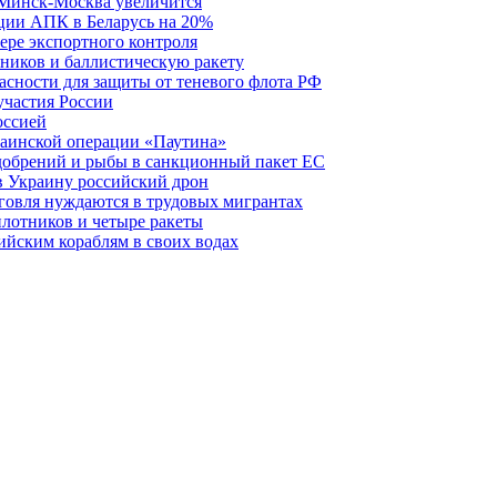
 Минск-Москва увеличится
кции АПК в Беларусь на 20%
фере экспортного контроля
ников и баллистическую ракету
асности для защиты от теневого флота РФ
участия России
оссией
краинской операции «Паутина»
удобрений и рыбы в санкционный пакет ЕС
в Украину российский дрон
говля нуждаются в трудовых мигрантах
илотников и четыре ракеты
ийским кораблям в своих водах