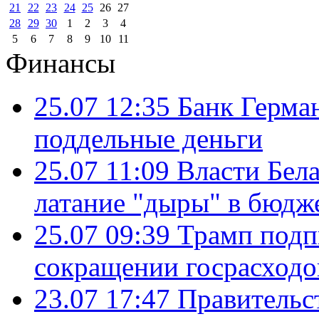
21
22
23
24
25
26
27
28
29
30
1
2
3
4
5
6
7
8
9
10
11
Финансы
25.07 12:35
Банк Герма
поддельные деньги
25.07 11:09
Власти Бела
латание "дыры" в бюдж
25.07 09:39
Трамп подп
сокращении госрасход
23.07 17:47
Правительс