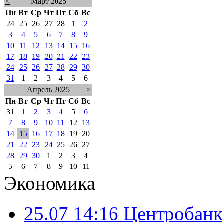
<
Март 2025
Пн
Вт
Ср
Чт
Пт
Сб
Вс
24
25
26
27
28
1
2
3
4
5
6
7
8
9
10
11
12
13
14
15
16
17
18
19
20
21
22
23
24
25
26
27
28
29
30
31
1
2
3
4
5
6
Апрель 2025
>
Пн
Вт
Ср
Чт
Пт
Сб
Вс
31
1
2
3
4
5
6
7
8
9
10
11
12
13
14
15
16
17
18
19
20
21
22
23
24
25
26
27
28
29
30
1
2
3
4
5
6
7
8
9
10
11
Экономика
25.07 14:16
Центробанк