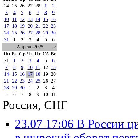
24
25
26
27
28
1
2
3
4
5
6
7
8
9
10
11
12
13
14
15
16
17
18
19
20
21
22
23
24
25
26
27
28
29
30
31
1
2
3
4
5
6
Апрель 2025
>
Пн
Вт
Ср
Чт
Пт
Сб
Вс
31
1
2
3
4
5
6
7
8
9
10
11
12
13
14
15
16
17
18
19
20
21
22
23
24
25
26
27
28
29
30
1
2
3
4
5
6
7
8
9
10
11
Россия, СНГ
23.07 17:06
В России ц
в широкий оборот поэт