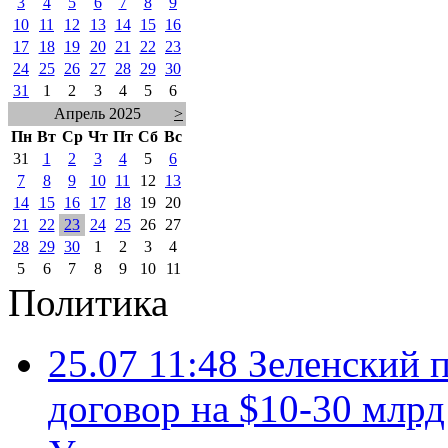
3
4
5
6
7
8
9
10
11
12
13
14
15
16
17
18
19
20
21
22
23
24
25
26
27
28
29
30
31
1
2
3
4
5
6
Апрель 2025
>
Пн
Вт
Ср
Чт
Пт
Сб
Вс
31
1
2
3
4
5
6
7
8
9
10
11
12
13
14
15
16
17
18
19
20
21
22
23
24
25
26
27
28
29
30
1
2
3
4
5
6
7
8
9
10
11
Политика
25.07 11:48
Зеленский п
договор на $10-30 млр