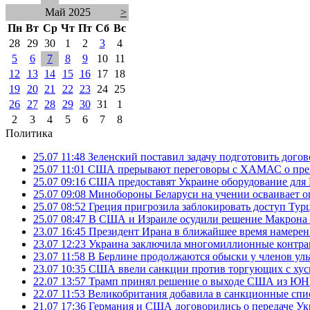
Май 2025
>
Пн
Вт
Ср
Чт
Пт
Сб
Вс
28
29
30
1
2
3
4
5
6
7
8
9
10
11
12
13
14
15
16
17
18
19
20
21
22
23
24
25
26
27
28
29
30
31
1
2
3
4
5
6
7
8
Политика
25.07 11:48
Зеленский поставил задачу подготовить дого
25.07 11:01
США прерывают переговоры с ХАМАС о прек
25.07 09:16
США предоставят Украине оборудование для
25.07 09:08
Минобороны Беларуси на учении осваивает о
25.07 08:52
Греция пригрозила заблокировать доступ Ту
25.07 08:47
В США и Израиле осудили решение Макрона 
23.07 16:45
Президент Ирана в ближайшее время намерен 
23.07 12:23
Украина заключила многомиллионные контрак
23.07 11:58
В Берлине продолжаются обыски у членов ул
23.07 10:35
США ввели санкции против торгующих с хус
22.07 13:57
Трамп принял решение о выходе США из 
22.07 11:53
Великобритания добавила в санкционные спис
21.07 17:36
Германия и США договорились о передаче Укра