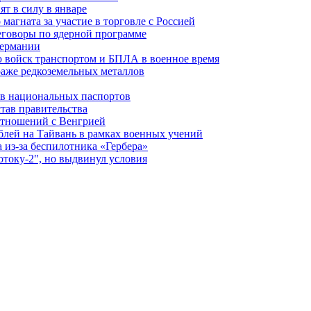
т в силу в январе
магната за участие в торговле с Россией
еговоры по ядерной программе
Германии
 войск транспортом и БПЛА в военное время
аже редкоземельных металлов
ев национальных паспортов
тав правительства
отношений с Венгрией
блей на Тайвань в рамках военных учений
из-за беспилотника «Гербера»
отоку-2", но выдвинул условия