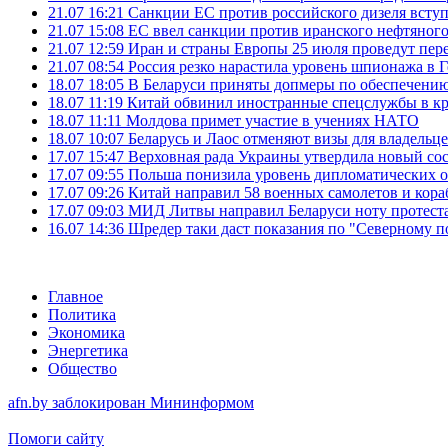
21.07 16:21
Санкции ЕС против российского дизеля вступя
21.07 15:08
ЕС ввел санкции против иранского нефтяного 
21.07 12:59
Иран и страны Европы 25 июля проведут пер
21.07 08:54
Россия резко нарастила уровень шпионажа в 
18.07 18:05
В Беларуси приняты допмеры по обеспечению
18.07 11:19
Китай обвинил иностранные спецслужбы в кр
18.07 11:11
Молдова примет участие в учениях НАТО
18.07 10:07
Беларусь и Лаос отменяют визы для владельц
17.07 15:47
Верховная рада Украины утвердила новый сос
17.07 09:55
Польша понизила уровень дипломатических 
17.07 09:26
Китай направил 58 военных самолетов и кора
17.07 09:03
МИД Литвы направил Беларуси ноту протеста 
16.07 14:36
Шредер таки даст показания по "Северному п
Главное
Политика
Экономика
Энергетика
Общество
afn.by заблокирован Мининформом
Помоги сайту