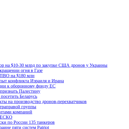
вор на $10-30 млрд по закупке США дронов у Украины
ращении огня в Газе
 ПВО на $180 млн
пыт конфликта Израиля и Ирана
рции к оборонному фонду ЕС
признать Палестину
посетить Беларусь
ты на производство дронов-перехватчиков
ьтраправой группы
итами компаний
ЮНЕСКО
ки по России 135 танкеров
ине пяти систем Patriot