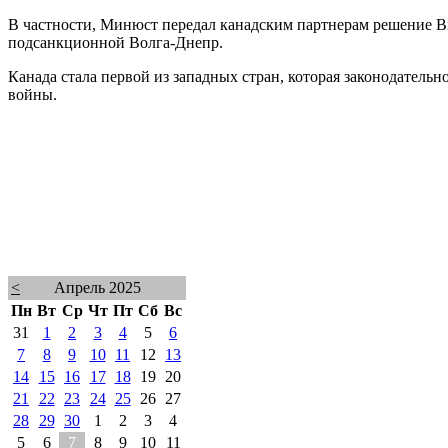
В частности, Минюст передал канадским партнерам решение Вы
подсанкционной Волга-Днепр.
Канада стала первой из западных стран, которая законодател
войны.
<
Апрель 2025
Пн
Вт
Ср
Чт
Пт
Сб
Вс
31
1
2
3
4
5
6
7
8
9
10
11
12
13
14
15
16
17
18
19
20
21
22
23
24
25
26
27
28
29
30
1
2
3
4
5
6
7
8
9
10
11