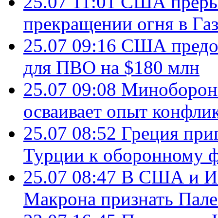
25.07 11:01
США преры
прекращении огня в Газ
25.07 09:16
США предос
для ПВО на $180 млн
25.07 09:08
Минобороны
осваивает опыт конфли
25.07 08:52
Греция при
Турции к оборонному 
25.07 08:47
В США и Из
Макрона признать Пал