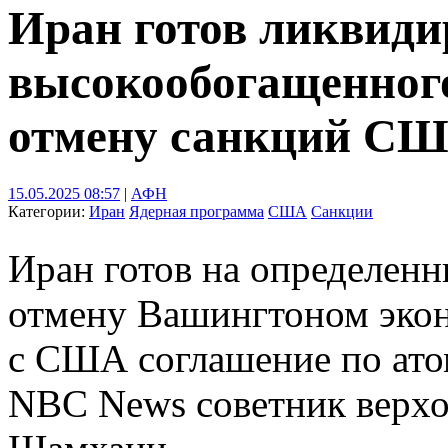
Иран готов ликвиди
высокообогащенного
отмену санкций С
15.05.2025 08:57
|
АФН
Категории:
Иран
Ядерная программа
США
Санкции
Иран готов на определенн
отмену Вашингтоном экон
с США соглашение по атом
NBC News советник верхо