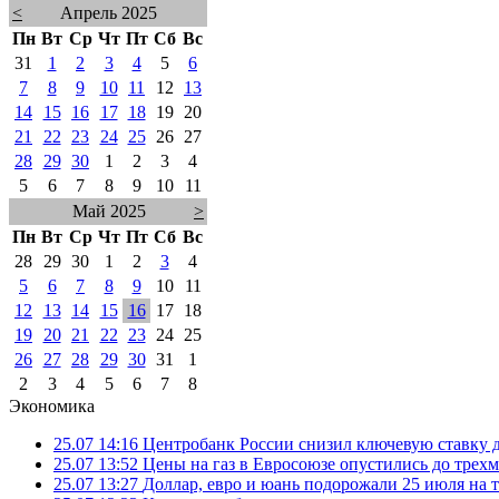
<
Апрель 2025
Пн
Вт
Ср
Чт
Пт
Сб
Вс
31
1
2
3
4
5
6
7
8
9
10
11
12
13
14
15
16
17
18
19
20
21
22
23
24
25
26
27
28
29
30
1
2
3
4
5
6
7
8
9
10
11
Май 2025
>
Пн
Вт
Ср
Чт
Пт
Сб
Вс
28
29
30
1
2
3
4
5
6
7
8
9
10
11
12
13
14
15
16
17
18
19
20
21
22
23
24
25
26
27
28
29
30
31
1
2
3
4
5
6
7
8
Экономика
25.07 14:16
Центробанк России снизил ключевую ставку 
25.07 13:52
Цены на газ в Евросоюзе опустились до трех
25.07 13:27
Доллар, евро и юань подорожали 25 июля на