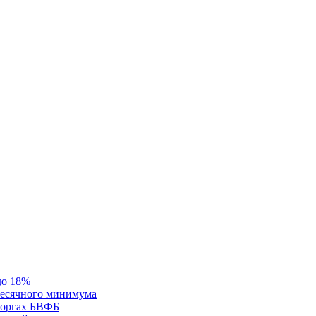
до 18%
месячного минимума
 торгах БВФБ