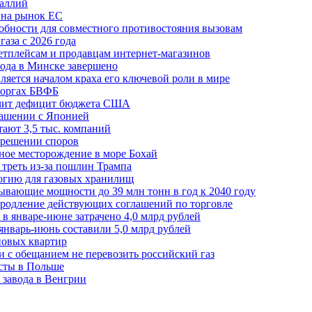
галлий
 на рынок ЕС
обности для совместного противостояния вызовам
аза с 2026 года
етплейсам и продавцам интернет-магазинов
ода в Минске завершено
ляется началом краха его ключевой роли в мире
 торгах БВФБ
ичит дефицит бюджета США
лашении с Японией
ают 3,5 тыс. компаний
зрешении споров
ное месторождение в море Бохай
 треть из-за пошлин Трампа
огию для газовых хранилищ
ывающие мощности до 39 млн тонн в год к 2040 году
родление действующих соглашений по торговле
в январе-июне затрачено 4,0 млрд рублей
январь-июнь составили 5,0 млрд рублей
новых квартир
зи с обещанием не перевозить российский газ
есты в Польше
 завода в Венгрии