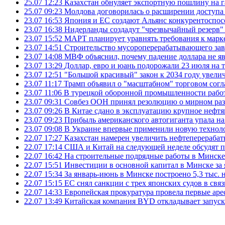
25.07 12:23
Казахстан обнуляет экспортную пошлину на 
25.07 09:23
Молдова договорилась о расширении доступа
23.07 16:53
Япония и ЕС создают Альянс конкурентоспос
23.07 16:38
Нидерланды создадут "чрезвычайный резерв" г
23.07 15:52
МАРТ планирует уравнять требования к марк
23.07 14:51
Строительство мусороперерабатывающего зав
23.07 14:08
МВФ объяснил, почему падение доллара не яв
23.07 13:29
Доллар, евро и юань подорожали 23 июля на
23.07 12:51
"Большой красивый" закон к 2034 году увел
23.07 11:17
Трамп объявил о "масштабном" торговом сог
23.07 11:06
В турецкой оборонной промышленности работ
23.07 09:31
Совбез ООН принял резолюцию о мирном ра
23.07 09:26
В Китае сдано в эксплуатацию крупное нефтя
23.07 09:23
Прибыль американского автогиганта упала на
23.07 09:08
В Украине впервые применили новую технол
22.07 17:27
Казахстан намерен увеличить нефтеперерабат
22.07 17:14
США и Китай на следующей неделе обсудят п
22.07 16:42
На строительные подрядные работы в Минске 
22.07 15:51
Инвестиции в основной капитал в Минске за 
22.07 15:34
За январь-июнь в Минске построено 5,3 тыс. 
22.07 15:15
ЕС снял санкции с трех японских судов в свя
22.07 14:33
Европейская прокуратура провела первые ар
22.07 13:49
Китайская компания BYD откладывает запуск