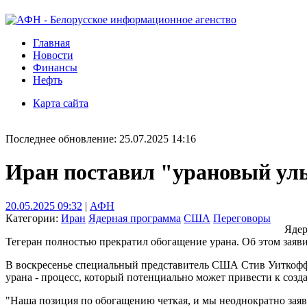
Главная
Новости
Финансы
Нефть
Карта сайта
Последнее обновление: 25.07.2025 14:16
Иран поставил "урановый уль
20.05.2025 09:32
|
АФН
Категории:
Иран
Ядерная программа
США
Переговоры
Ядер
Тегеран полностью прекратил обогащение урана. Об этом заяв
В воскресенье специальный представитель США Стив Уиткофф
урана - процесс, который потенциально может привести к созд
"Наша позиция по обогащению четкая, и мы неоднократно заявля