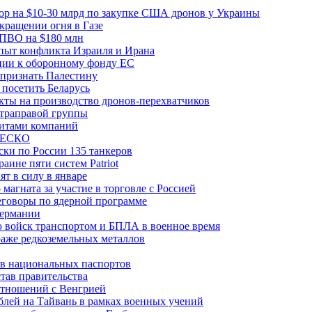
вор на $10-30 млрд по закупке США дронов у Украины
ращении огня в Газе
 ПВО на $180 млн
пыт конфликта Израиля и Ирана
рции к оборонному фонду ЕС
признать Палестину
посетить Беларусь
ты на производство дронов-перехватчиков
ьтраправой группы
итами компаний
ЮНЕСКО
ки по России 135 танкеров
ине пяти систем Patriot
т в силу в январе
магната за участие в торговле с Россией
еговоры по ядерной программе
Германии
 войск транспортом и БПЛА в военное время
аже редкоземельных металлов
ев национальных паспортов
тав правительства
отношений с Венгрией
блей на Тайвань в рамках военных учений