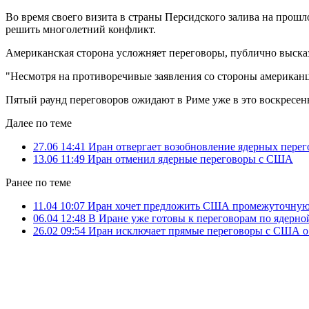
Во время своего визита в страны Персидского залива на прошл
решить многолетний конфликт.
Американская сторона усложняет переговоры, публично высказ
"Несмотря на противоречивые заявления со стороны американце
Пятый раунд переговоров ожидают в Риме уже в это воскресень
Далее по теме
27.06 14:41
Иран отвергает возобновление ядерных пере
13.06 11:49
Иран отменил ядерные переговоры с США
Ранее по теме
11.04 10:07
Иран хочет предложить США промежуточную
06.04 12:48
В Иране уже готовы к переговорам по ядерно
26.02 09:54
Иран исключает прямые переговоры с США о