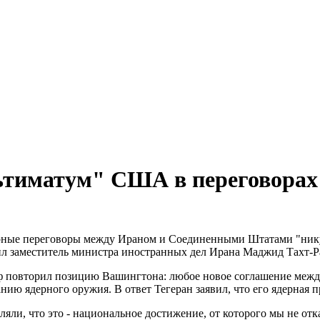
тиматум" США в переговорах о
ные переговоры между Ираном и Соединенными Штатами "никуда
ил заместитель министра иностранных дел Ирана Маджид Тахт-Р
 повторил позицию Вашингтона: любое новое соглашение межд
анию ядерного оружия. В ответ Тегеран заявил, что его ядерная
ли, что это - национальное достижение, от которого мы не откаж