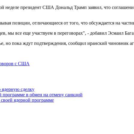
ой неделе президент США Дональд Трамп заявил, что соглашение
ывая позиции, отличающиеся от того, что обсуждается на частн
в, мы все еще участвуем в переговорах", - добавил Эсмаил Бага
е, но пока ждут подтверждения, сообщил иранский чиновник аге
говоров с США
 ядерную сделку
й программе в обмен на отмену санкций
 своей ядерной программе