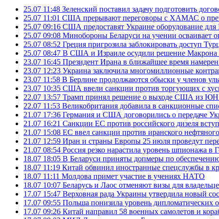
25.07 11:48
Зеленский поставил задачу подготовить дого
25.07 11:01
США прерывают переговоры с ХАМАС о прек
25.07 09:16
США предоставят Украине оборудование для
25.07 09:08
Минобороны Беларуси на учении осваивает о
25.07 08:52
Греция пригрозила заблокировать доступ Ту
25.07 08:47
В США и Израиле осудили решение Макрона 
23.07 16:45
Президент Ирана в ближайшее время намерен 
23.07 12:23
Украина заключила многомиллионные контрак
23.07 11:58
В Берлине продолжаются обыски у членов ул
23.07 10:35
США ввели санкции против торгующих с хус
22.07 13:57
Трамп принял решение о выходе США из 
22.07 11:53
Великобритания добавила в санкционные спис
21.07 17:36
Германия и США договорились о передаче Укра
21.07 16:21
Санкции ЕС против российского дизеля вступя
21.07 15:08
ЕС ввел санкции против иранского нефтяного 
21.07 12:59
Иран и страны Европы 25 июля проведут пер
21.07 08:54
Россия резко нарастила уровень шпионажа в 
18.07 18:05
В Беларуси приняты допмеры по обеспечению
18.07 11:19
Китай обвинил иностранные спецслужбы в кр
18.07 11:11
Молдова примет участие в учениях НАТО
18.07 10:07
Беларусь и Лаос отменяют визы для владельц
17.07 15:47
Верховная рада Украины утвердила новый сос
17.07 09:55
Польша понизила уровень дипломатических 
17.07 09:26
Китай направил 58 военных самолетов и кора