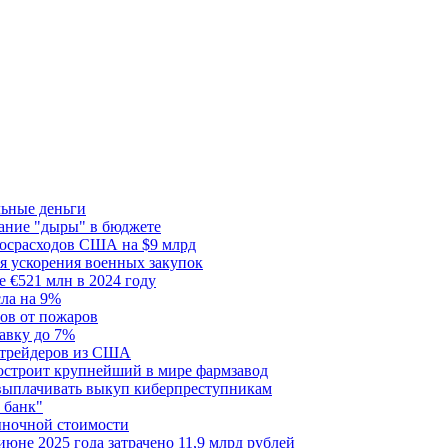
льные деньги
тание "дыры" в бюджете
госрасходов США на $9 млрд
я ускорения военных закупок
 €521 млн в 2024 году
сла на 9%
сов от пожаров
авку до 7%
я трейдеров из США
построит крупнейший в мире фармзавод
 выплачивать выкуп киберпреступникам
 банк"
ыночной стоимости
июне 2025 года затрачено 11,9 млрд рублей