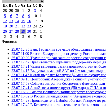
Пн
Вт
Ср
Чт
Пт
Сб
Вс
28
29
30
1
2
3
4
5
6
7
8
9
10
11
12
13
14
15
16
17
18
19
20
21
22
23
24
25
26
27
28
29
30
31
1
2
3
4
5
6
7
8
Финансы
25.07 12:35
Банк Германии все чаще обнаруживает подде
25.07 11:09
Власти Беларуси просят денег у России на ла
25.07 09:39
Трамп подписал законопроект о сокращении 
23.07 17:47
Правительство Германии поддержало меры дл
23.07 17:21
Чехия выделила развивающимся странам более
23.07 14:15
Выручка немецкой SAP во 2-м квартале выро
23.07 11:42
Китай выделит Беларуси $2 млн на охрану ле
23.07 09:15
Центробанк Азербайджана снизил учетную ст
22.07 17:58
Coinbase запустила бессрочные фьючерсы дл
22.07 17:41
AstraZeneca инвестирует $50 млрд в США и 
22.07 16:08
Власти Великобритании запретят госсектору
22.07 15:02
В России ликвидировали "Америкэн экспресс
22.07 14:28
Производитель Labubu обогнал Газпром по р
21.07 17:42
В Беларуси на строительные работы в январе-