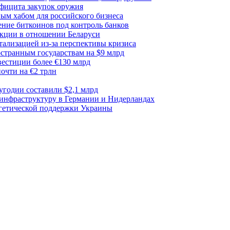
ефицита закупок оружия
ым хабом для российского бизнеса
ние биткоинов под контроль банков
акции в отношении Беларуси
тализацией из-за перспективы кризиса
транным государствам на $9 млрд
вестиции более €130 млрд
очти на €2 трлн
лугодии составили $2,1 млрд
 инфраструктуру в Германии и Нидерландах
ргетической поддержки Украины