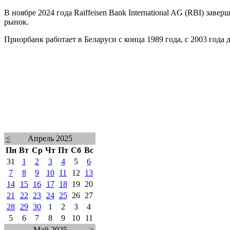
В ноябре 2024 года Raiffeisen Bank International AG (RBI) за
рынок.
Приорбанк работает в Беларуси с конца 1989 года, с 2003 года
<
Апрель 2025
Пн
Вт
Ср
Чт
Пт
Сб
Вс
31
1
2
3
4
5
6
7
8
9
10
11
12
13
14
15
16
17
18
19
20
21
22
23
24
25
26
27
28
29
30
1
2
3
4
5
6
7
8
9
10
11
Май 2025
>