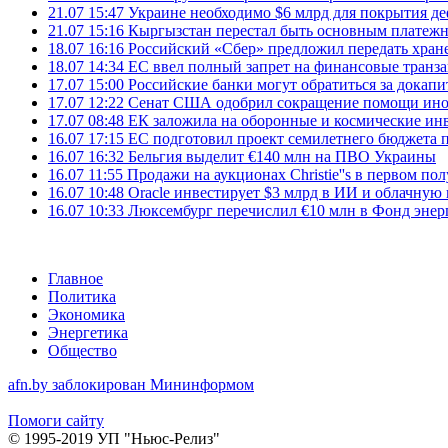
21.07 15:47
Украине необходимо $6 млрд для покрытия д
21.07 15:16
Кыргызстан перестал быть основным платежн
18.07 16:16
Российский «Сбер» предложил передать хране
18.07 14:34
ЕС ввел полный запрет на финансовые транз
17.07 15:00
Российские банки могут обратиться за докапи
17.07 12:22
Сенат США одобрил сокращение помощи инос
17.07 08:48
ЕК заложила на оборонные и космические ин
16.07 17:15
ЕС подготовил проект семилетнего бюджета п
16.07 16:32
Бельгия выделит €140 млн на ПВО Украины
16.07 11:55
Продажи на аукционах Christie''s в первом по
16.07 10:48
Oracle инвестирует $3 млрд в ИИ и облачную
16.07 10:33
Люксембург перечислил €10 млн в Фонд эне
Главное
Политика
Экономика
Энергетика
Общество
afn.by заблокирован Мининформом
Помоги сайту
© 1995-2019 УП "Ньюс-Релиз"