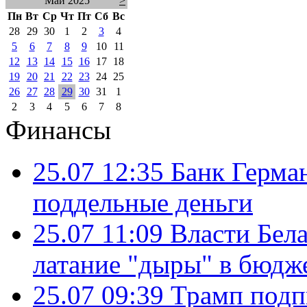
Май 2025
>
Пн
Вт
Ср
Чт
Пт
Сб
Вс
28
29
30
1
2
3
4
5
6
7
8
9
10
11
12
13
14
15
16
17
18
19
20
21
22
23
24
25
26
27
28
29
30
31
1
2
3
4
5
6
7
8
Финансы
25.07 12:35
Банк Герма
поддельные деньги
25.07 11:09
Власти Бела
латание "дыры" в бюдж
25.07 09:39
Трамп подп