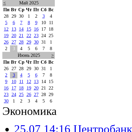
<
Май 2025
Пн
Вт
Ср
Чт
Пт
Сб
Вс
28
29
30
1
2
3
4
5
6
7
8
9
10
11
12
13
14
15
16
17
18
19
20
21
22
23
24
25
26
27
28
29
30
31
1
2
3
4
5
6
7
8
Июнь 2025
>
Пн
Вт
Ср
Чт
Пт
Сб
Вс
26
27
28
29
30
31
1
2
3
4
5
6
7
8
9
10
11
12
13
14
15
16
17
18
19
20
21
22
23
24
25
26
27
28
29
30
1
2
3
4
5
6
Экономика
25.07 14:16
Центробанк