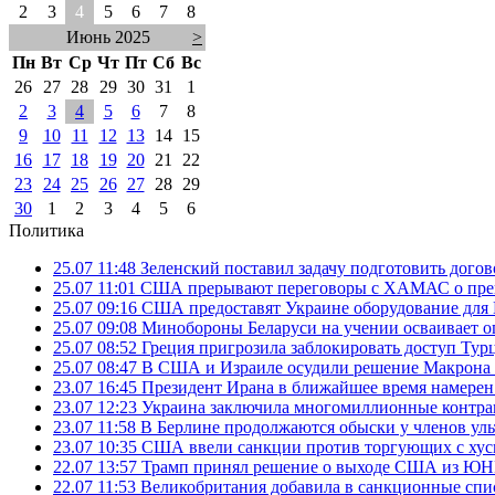
2
3
4
5
6
7
8
Июнь 2025
>
Пн
Вт
Ср
Чт
Пт
Сб
Вс
26
27
28
29
30
31
1
2
3
4
5
6
7
8
9
10
11
12
13
14
15
16
17
18
19
20
21
22
23
24
25
26
27
28
29
30
1
2
3
4
5
6
Политика
25.07 11:48
Зеленский поставил задачу подготовить дого
25.07 11:01
США прерывают переговоры с ХАМАС о прек
25.07 09:16
США предоставят Украине оборудование для
25.07 09:08
Минобороны Беларуси на учении осваивает о
25.07 08:52
Греция пригрозила заблокировать доступ Ту
25.07 08:47
В США и Израиле осудили решение Макрона 
23.07 16:45
Президент Ирана в ближайшее время намерен 
23.07 12:23
Украина заключила многомиллионные контрак
23.07 11:58
В Берлине продолжаются обыски у членов ул
23.07 10:35
США ввели санкции против торгующих с хус
22.07 13:57
Трамп принял решение о выходе США из 
22.07 11:53
Великобритания добавила в санкционные спис