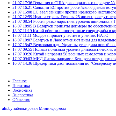
21.07 17:36
Германия и США договорились о передаче Укра
21.07 16:21
Санкции ЕС против российского дизеля вступя
21.07 15:08
ЕС ввел санкции против иранского нефтяного 
21.07 12:59
Иран и страны Европы 25 июля проведут пер
21.07 08:54
Россия резко нарастила уровень шпионажа в 
18.07 18:05
В Беларуси приняты допмеры по обеспечению
18.07 11:19
Китай обвинил иностранные спецслужбы в кр
18.07 11:11
Молдова примет участие в учениях НАТО
18.07 10:07
Беларусь и Лаос отменяют визы для владельц
17.07 15:47
Верховная рада Украины утвердила новый сос
17.07 09:55
Польша понизила уровень дипломатических 
17.07 09:26
Китай направил 58 военных самолетов и кора
17.07 09:03
МИД Литвы направил Беларуси ноту протеста 
16.07 14:36
Шредер таки даст показания по "Северному п
Главное
Политика
Экономика
Энергетика
Общество
afn.by заблокирован Мининформом