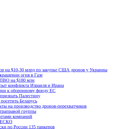
вор на $10-30 млрд по закупке США дронов у Украины
ращении огня в Газе
 ПВО на $180 млн
пыт конфликта Израиля и Ирана
рции к оборонному фонду ЕС
признать Палестину
посетить Беларусь
ты на производство дронов-перехватчиков
ьтраправой группы
итами компаний
ЮНЕСКО
ки по России 135 танкеров