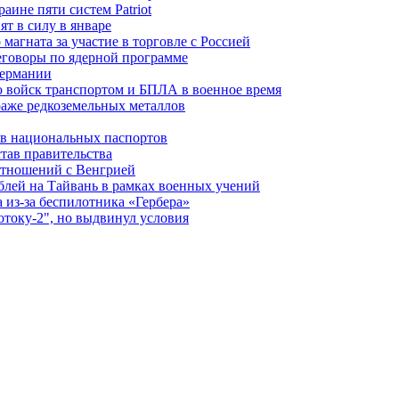
ине пяти систем Patriot
т в силу в январе
магната за участие в торговле с Россией
еговоры по ядерной программе
Германии
 войск транспортом и БПЛА в военное время
аже редкоземельных металлов
ев национальных паспортов
тав правительства
отношений с Венгрией
блей на Тайвань в рамках военных учений
из-за беспилотника «Гербера»
отоку-2", но выдвинул условия