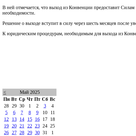
В ней отмечается, что выход из Конвенции предоставит Силам
необходимости.
Решение о выходе вступит в силу через шесть месяцев после ув
К юридическим процедурам, необходимым для выхода из Конве
<
Май 2025
Пн
Вт
Ср
Чт
Пт
Сб
Вс
28
29
30
1
2
3
4
5
6
7
8
9
10
11
12
13
14
15
16
17
18
19
20
21
22
23
24
25
26
27
28
29
30
31
1