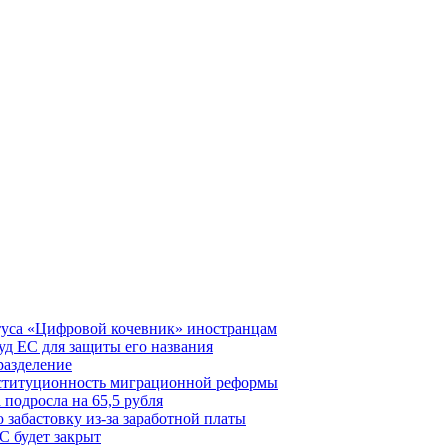
туса «Цифровой кочевник» иностранцам
д ЕС для защиты его названия
разделение
нституционность миграционной реформы
 подросла на 65,5 рубля
забастовку из-за заработной платы
С будет закрыт