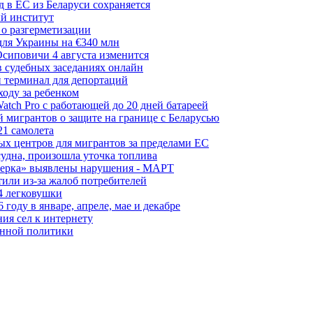
 в ЕС из Беларуси сохраняется
й институт
 о разгерметизации
для Украины на €340 млн
сиповичи 4 августа изменится
в судебных заседаниях онлайн
 терминал для депортаций
ходу за ребенком
tch Pro с работающей до 20 дней батареей
 мигрантов о защите на границе с Беларусью
21 самолета
ых центров для мигрантов за пределами ЕС
судна, произошла уточка топлива
керка» выявлены нарушения - МАРТ
или из-за жалоб потребителей
4 легковушки
оду в январе, апреле, мае и декабре
ия сел к интернету
онной политики