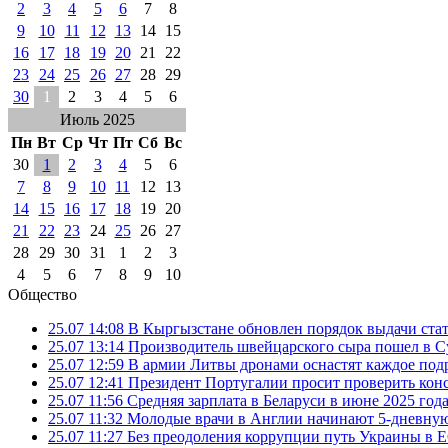
2
3
4
5
6
7
8
9
10
11
12
13
14
15
16
17
18
19
20
21
22
23
24
25
26
27
28
29
30
1
2
3
4
5
6
Июль 2025
Пн
Вт
Ср
Чт
Пт
Сб
Вс
30
1
2
3
4
5
6
7
8
9
10
11
12
13
14
15
16
17
18
19
20
21
22
23
24
25
26
27
28
29
30
31
1
2
3
4
5
6
7
8
9
10
Общество
25.07 14:08
В Кыргызстане обновлен порядок выдачи ста
25.07 13:14
Производитель швейцарского сыра пошел в Су
25.07 12:59
В армии Литвы дронами оснастят каждое под
25.07 12:41
Президент Португалии просит проверить ко
25.07 11:56
Средняя зарплата в Беларуси в июне 2025 года
25.07 11:32
Молодые врачи в Англии начинают 5-дневную 
25.07 11:27
Без преодоления коррупции путь Украины в Е