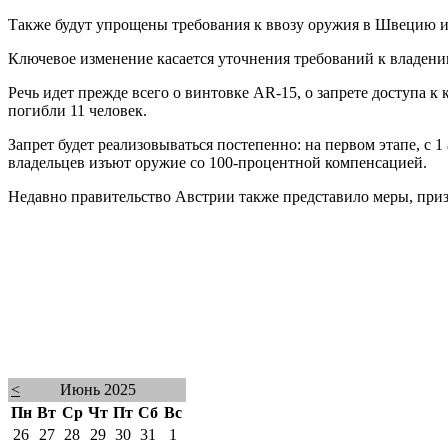
Также будут упрощены требования к ввозу оружия в Швецию и
Ключевое изменение касается уточнения требований к владени
Речь идет прежде всего о винтовке AR-15, о запрете доступа к 
погибли 11 человек.
Запрет будет реализовываться постепенно: на первом этапе, с 1
владельцев изъют оружие со 100-процентной компенсацией.
Недавно правительство Австрии также представило меры, приз
<
Июнь 2025
Пн
Вт
Ср
Чт
Пт
Сб
Вс
26
27
28
29
30
31
1