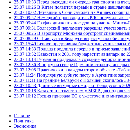
25.07 10:33
Перед выходными очередь транспорта на въезд
25.07 10:26
В Китае появится первый в стране шашлычны
25.07 10:02
Летевший в Сочи самолет S7 Airlines сообщил
25.07 09:57
Немецкий производитель РЛС получил заказ 
25.07 09:44
График движения поездов на участке Минск-О
25.07 09:31
Болгарский парламент разрешил участвовать 
25.07 09:25
В аэропорту Мюнхена обустроят специальный
25.07 08:29
С 1 августа в Беларуси вырастут пособия по у
23.07 15:49
Lenovo представила бюджетные умные часы Wa
23.07 14:33
Польша продлила перерыв в приеме заявлений
23.07 13:52
Казахстан к 2031 году нарастит авиапарк до 2
23.07 13:14
Германия поддержала создание депортационн
23.07 12:36
В порту на севере Германии столкнулись два 
23.07 12:05
Практически в каждом втором объекте «Таба
23.07 11:24
Популярную зубную пасту в Аргентине запрет
23.07 11:11
На границе Беларуси с Польшей скопилось 33
23.07 10:53
Длинные выходные ожидают белорусов в 2026 г
23.07 10:18
Казахстан возьмет заем у МБРР для подключен
23.07 10:12
Греция призвала ЕС к ужесточению миграци
Главное
Политика
Экономика