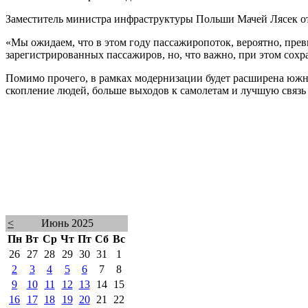
Заместитель министра инфраструктуры Польши Мачей Лясек от
«Мы ожидаем, что в этом году пассажиропоток, вероятно, пре
зарегистрированных пассажиров, но, что важно, при этом сох
Помимо прочего, в рамках модернизации будет расширена южна
скопление людей, больше выходов к самолетам и лучшую связь
<
Июнь 2025
Пн
Вт
Ср
Чт
Пт
Сб
Вс
26
27
28
29
30
31
1
2
3
4
5
6
7
8
9
10
11
12
13
14
15
16
17
18
19
20
21
22