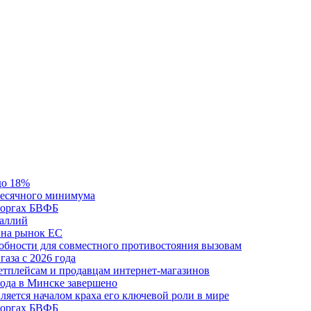
до 18%
месячного минимума
 торгах БВФБ
галлий
 на рынок ЕС
обности для совместного противостояния вызовам
аза с 2026 года
етплейсам и продавцам интернет-магазинов
ода в Минске завершено
ляется началом краха его ключевой роли в мире
 торгах БВФБ