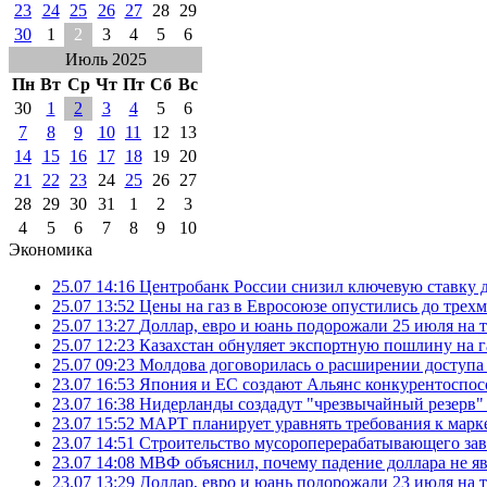
23
24
25
26
27
28
29
30
1
2
3
4
5
6
Июль 2025
Пн
Вт
Ср
Чт
Пт
Сб
Вс
30
1
2
3
4
5
6
7
8
9
10
11
12
13
14
15
16
17
18
19
20
21
22
23
24
25
26
27
28
29
30
31
1
2
3
4
5
6
7
8
9
10
Экономика
25.07 14:16
Центробанк России снизил ключевую ставку 
25.07 13:52
Цены на газ в Евросоюзе опустились до трех
25.07 13:27
Доллар, евро и юань подорожали 25 июля на
25.07 12:23
Казахстан обнуляет экспортную пошлину на 
25.07 09:23
Молдова договорилась о расширении доступа
23.07 16:53
Япония и ЕС создают Альянс конкурентоспос
23.07 16:38
Нидерланды создадут "чрезвычайный резерв" г
23.07 15:52
МАРТ планирует уравнять требования к марк
23.07 14:51
Строительство мусороперерабатывающего зав
23.07 14:08
МВФ объяснил, почему падение доллара не яв
23.07 13:29
Доллар, евро и юань подорожали 23 июля на