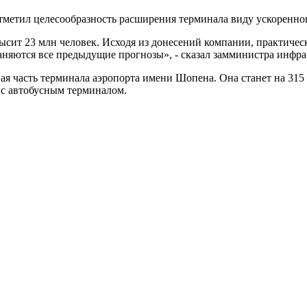
метил целесообразность расширения терминала виду ускоренног
высит 23 млн человек. Исходя из донесений компании, практиче
раняются все предыдущие прогнозы», - сказал замминистра инф
я часть терминала аэропорта имени Шопена. Она станет на 315 
 с автобусным терминалом.