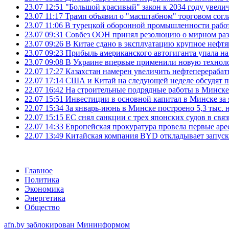
23.07 12:51
"Большой красивый" закон к 2034 году увел
23.07 11:17
Трамп объявил о "масштабном" торговом сог
23.07 11:06
В турецкой оборонной промышленности работ
23.07 09:31
Совбез ООН принял резолюцию о мирном ра
23.07 09:26
В Китае сдано в эксплуатацию крупное нефтя
23.07 09:23
Прибыль американского автогиганта упала на
23.07 09:08
В Украине впервые применили новую технол
22.07 17:27
Казахстан намерен увеличить нефтеперерабат
22.07 17:14
США и Китай на следующей неделе обсудят п
22.07 16:42
На строительные подрядные работы в Минске 
22.07 15:51
Инвестиции в основной капитал в Минске за 
22.07 15:34
За январь-июнь в Минске построено 5,3 тыс. 
22.07 15:15
ЕС снял санкции с трех японских судов в свя
22.07 14:33
Европейская прокуратура провела первые ар
22.07 13:49
Китайская компания BYD откладывает запуск
Главное
Политика
Экономика
Энергетика
Общество
afn.by заблокирован Мининформом