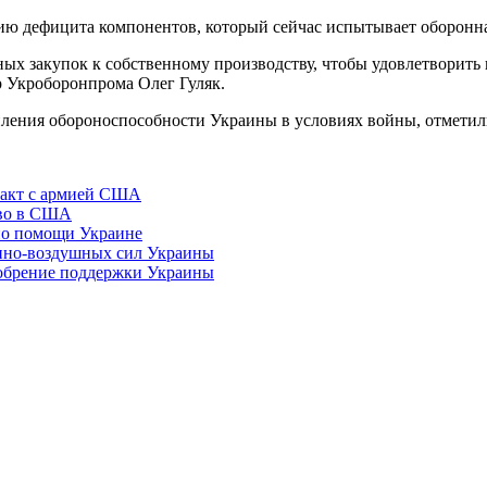
ию дефицита компонентов, который сейчас испытывает оборонна
ых закупок к собственному производству, чтобы удовлетворить 
р Укроборонпрома Олег Гуляк.
иления обороноспособности Украины в условиях войны, отметил
ракт с армией США
тво в США
 по помощи Украине
нно-воздушных сил Украины
добрение поддержки Украины