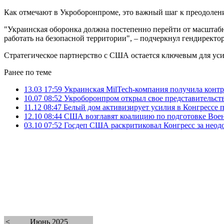
Как отмечают в Укроборонпроме, это важный шаг к преодолен
"Украинская оборонка должна постепенно перейти от масштабн
работать на безопасной территории", – подчеркнул гендиректо
Стратегическое партнерство с США остается ключевым для ус
Ранее по теме
13.03 17:59
Украинская MilTech-компания получила конт
10.07 08:52
Укроборонпром открыл свое представительс
11.12 08:47
Белый дом активизирует усилия в Конгрессе
12.10 08:44
США возглавят коалицию по подготовке Вое
03.10 07:52
Госдеп США раскритиковал Конгресс за нео
<
Июнь 2025