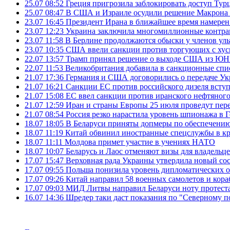
25.07 08:52
Греция пригрозила заблокировать доступ Ту
25.07 08:47
В США и Израиле осудили решение Макрона 
23.07 16:45
Президент Ирана в ближайшее время намерен 
23.07 12:23
Украина заключила многомиллионные контрак
23.07 11:58
В Берлине продолжаются обыски у членов ул
23.07 10:35
США ввели санкции против торгующих с хус
22.07 13:57
Трамп принял решение о выходе США из 
22.07 11:53
Великобритания добавила в санкционные спис
21.07 17:36
Германия и США договорились о передаче Укра
21.07 16:21
Санкции ЕС против российского дизеля вступя
21.07 15:08
ЕС ввел санкции против иранского нефтяного 
21.07 12:59
Иран и страны Европы 25 июля проведут пер
21.07 08:54
Россия резко нарастила уровень шпионажа в 
18.07 18:05
В Беларуси приняты допмеры по обеспечению
18.07 11:19
Китай обвинил иностранные спецслужбы в кр
18.07 11:11
Молдова примет участие в учениях НАТО
18.07 10:07
Беларусь и Лаос отменяют визы для владельц
17.07 15:47
Верховная рада Украины утвердила новый сос
17.07 09:55
Польша понизила уровень дипломатических 
17.07 09:26
Китай направил 58 военных самолетов и кора
17.07 09:03
МИД Литвы направил Беларуси ноту протеста 
16.07 14:36
Шредер таки даст показания по "Северному п