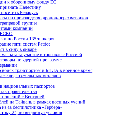
рции к оборонному фонду ЕС
признать Палестину
посетить Беларусь
ты на производство дронов-перехватчиков
ьтраправой группы
итами компаний
ЮНЕСКО
ки по России 135 танкеров
ине пяти систем Patriot
т в силу в январе
магната за участие в торговле с Россией
еговоры по ядерной программе
Германии
 войск транспортом и БПЛА в военное время
аже редкоземельных металлов
ев национальных паспортов
тав правительства
отношений с Венгрией
блей на Тайвань в рамках военных учений
из-за беспилотника «Гербера»
отоку-2", но выдвинул условия