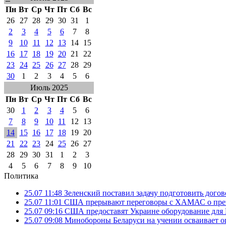
Пн
Вт
Ср
Чт
Пт
Сб
Вс
26
27
28
29
30
31
1
2
3
4
5
6
7
8
9
10
11
12
13
14
15
16
17
18
19
20
21
22
23
24
25
26
27
28
29
30
1
2
3
4
5
6
Июль 2025
Пн
Вт
Ср
Чт
Пт
Сб
Вс
30
1
2
3
4
5
6
7
8
9
10
11
12
13
14
15
16
17
18
19
20
21
22
23
24
25
26
27
28
29
30
31
1
2
3
4
5
6
7
8
9
10
Политика
25.07 11:48
Зеленский поставил задачу подготовить дого
25.07 11:01
США прерывают переговоры с ХАМАС о прек
25.07 09:16
США предоставят Украине оборудование для
25.07 09:08
Минобороны Беларуси на учении осваивает о