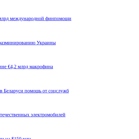
7 млрд международной финпомощи
 разминированию Украины
ине €4,2 млрд макрофина
 в Беларуси помощь от соцслужб
отечественных электромобилей
и на $150 млн