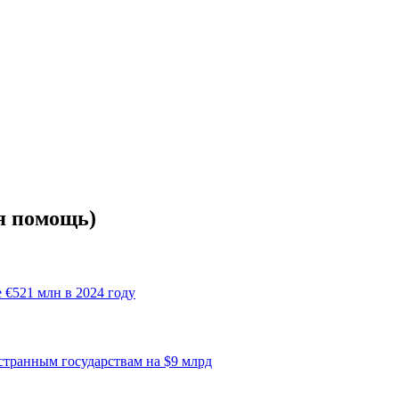
я помощь)
 €521 млн в 2024 году
транным государствам на $9 млрд