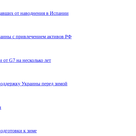
давших от наводнения в Испании
краины с привлечением активов РФ
 от G7 на несколько лет
поддержку Украины перед зимой
н
подготовки к зиме