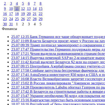
2
3
4
5
6
7
8
9
10
11
12
13
14
15
16
17
18
19
20
21
22
23
24
25
26
27
28
29
30
31
1
2
3
4
5
Финансы
25.07 12:35
Банк Германии все чаще обнаруживает подде
25.07 11:09
Власти Беларуси просят денег у России на ла
25.07 09:39
Трамп подписал законопроект о сокращении 
23.07 17:47
Правительство Германии поддержало меры дл
23.07 17:21
Чехия выделила развивающимся странам более
23.07 14:15
Выручка немецкой SAP во 2-м квартале выро
23.07 11:42
Китай выделит Беларуси $2 млн на охрану ле
23.07 09:15
Центробанк Азербайджана снизил учетную ст
22.07 17:58
Coinbase запустила бессрочные фьючерсы дл
22.07 17:41
AstraZeneca инвестирует $50 млрд в США и 
22.07 16:08
Власти Великобритании запретят госсектору
22.07 15:02
В России ликвидировали "Америкэн экспресс
22.07 14:28
Производитель Labubu обогнал Газпром по р
21.07 17:42
В Беларуси на строительные работы в январе-
21.07 15:47
Украине необходимо $6 млрд для покрытия д
21.07 15:16
Кыргызстан перестал быть основным платежн
18.07 16:16
Российский «Сбер» предложил передать хране