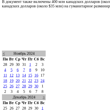
В документ также включены 400 млн канадских долларов (окол
канадских долларов (около $35 млн) на гуманитарное размини
<
Ноябрь 2024
Пн
Вт
Ср
Чт
Пт
Сб
Вс
28
29
30
31
1
2
3
4
5
6
7
8
9
10
11
12
13
14
15
16
17
18
19
20
21
22
23
24
25
26
27
28
29
30
1
2
3
4
5
6
7
8
Декабрь 2024
>
Пн
Вт
Ср
Чт
Пт
Сб
Вс
25
26
27
28
29
30
1