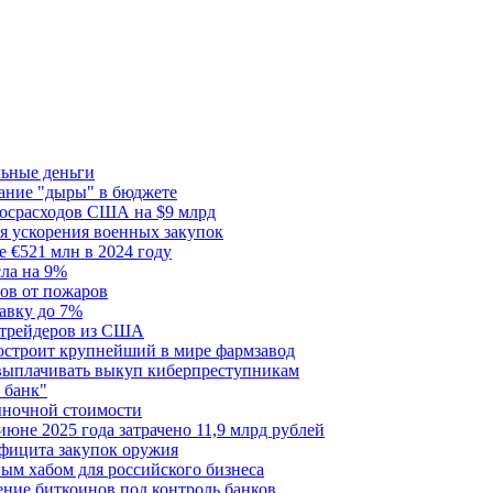
льные деньги
тание "дыры" в бюджете
госрасходов США на $9 млрд
я ускорения военных закупок
 €521 млн в 2024 году
сла на 9%
сов от пожаров
авку до 7%
я трейдеров из США
построит крупнейший в мире фармзавод
 выплачивать выкуп киберпреступникам
 банк"
ыночной стоимости
июне 2025 года затрачено 11,9 млрд рублей
ефицита закупок оружия
ым хабом для российского бизнеса
ние биткоинов под контроль банков