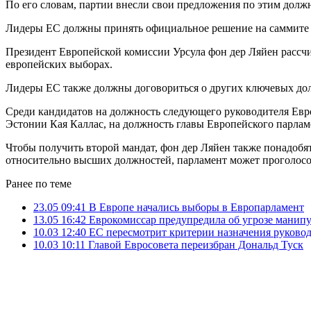
По его словам, партии внесли свои предложения по этим должн
Лидеры ЕС должны принять официальное решение на саммите 
Президент Европейской комиссии Урсула фон дер Ляйен рассчи
европейских выборах.
Лидеры ЕС также должны договориться о других ключевых долж
Среди кандидатов на должность следующего руководителя Евро
Эстонии Кая Каллас, на должность главы Европейского парлам
Чтобы получить второй мандат, фон дер Ляйен также понадобят
относительно высших должностей, парламент может проголосов
Ранее по теме
23.05 09:41
В Европе начались выборы в Европарламент
13.05 16:42
Еврокомиссар предупредила об угрозе манип
10.03 12:40
ЕС пересмотрит критерии назначения руково
10.03 10:11
Главой Евросовета переизбран Дональд Туск