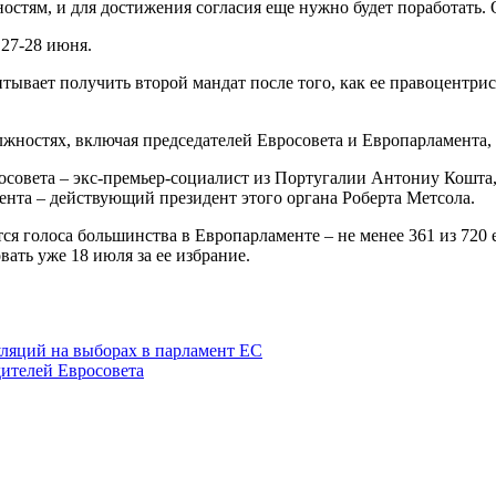
остям, и для достижения согласия еще нужно будет поработать. 
27-28 июня.
тывает получить второй мандат после того, как ее правоцентри
ностях, включая председателей Евросовета и Европарламента, 
совета – экс-премьер-социалист из Португалии Антониу Кошта,
ента – действующий президент этого органа Роберта Метсола.
ся голоса большинства в Европарламенте – не менее 361 из 720
ать уже 18 июля за ее избрание.
уляций на выборах в парламент ЕС
дителей Евросовета