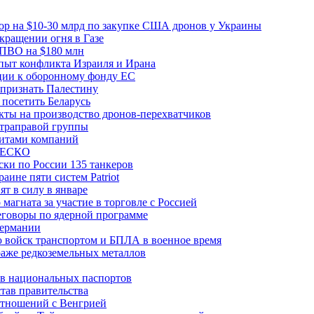
вор на $10-30 млрд по закупке США дронов у Украины
ращении огня в Газе
 ПВО на $180 млн
пыт конфликта Израиля и Ирана
рции к оборонному фонду ЕС
признать Палестину
посетить Беларусь
ты на производство дронов-перехватчиков
ьтраправой группы
итами компаний
ЮНЕСКО
ки по России 135 танкеров
ине пяти систем Patriot
т в силу в январе
магната за участие в торговле с Россией
еговоры по ядерной программе
Германии
 войск транспортом и БПЛА в военное время
аже редкоземельных металлов
ев национальных паспортов
тав правительства
отношений с Венгрией