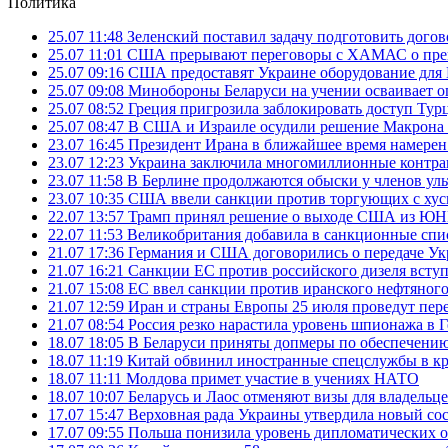
Политика
25.07 11:48
Зеленский поставил задачу подготовить дого
25.07 11:01
США прерывают переговоры с ХАМАС о прек
25.07 09:16
США предоставят Украине оборудование для
25.07 09:08
Минобороны Беларуси на учении осваивает о
25.07 08:52
Греция пригрозила заблокировать доступ Ту
25.07 08:47
В США и Израиле осудили решение Макрона 
23.07 16:45
Президент Ирана в ближайшее время намерен 
23.07 12:23
Украина заключила многомиллионные контрак
23.07 11:58
В Берлине продолжаются обыски у членов ул
23.07 10:35
США ввели санкции против торгующих с хус
22.07 13:57
Трамп принял решение о выходе США из 
22.07 11:53
Великобритания добавила в санкционные спис
21.07 17:36
Германия и США договорились о передаче Укра
21.07 16:21
Санкции ЕС против российского дизеля вступя
21.07 15:08
ЕС ввел санкции против иранского нефтяного 
21.07 12:59
Иран и страны Европы 25 июля проведут пер
21.07 08:54
Россия резко нарастила уровень шпионажа в 
18.07 18:05
В Беларуси приняты допмеры по обеспечению
18.07 11:19
Китай обвинил иностранные спецслужбы в кр
18.07 11:11
Молдова примет участие в учениях НАТО
18.07 10:07
Беларусь и Лаос отменяют визы для владельц
17.07 15:47
Верховная рада Украины утвердила новый сос
17.07 09:55
Польша понизила уровень дипломатических 