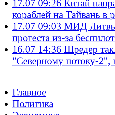
17.07 09:26
Китай напр
кораблей на Тайвань в 
17.07 09:03
МИД Литвы 
протеста из-за беспило
16.07 14:36
Шредер так
"Северному потоку-2",
Главное
Политика