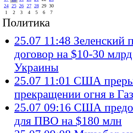
24
25
26
27
28
29
30
1
2
3
4
5
6
7
Политика
25.07 11:48
Зеленский п
договор на $10-30 млр
Украины
25.07 11:01
США преры
прекращении огня в Газ
25.07 09:16
США предос
для ПВО на $180 млн