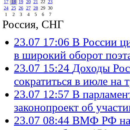
17
18
19
20
21
22
23
24
25
26
27
28
29
30
1
2
3
4
5
6
7
Россия, СНГ
23.07 17:06
В России ц
в широкий оборот поэт
23.07 15:24
Доходы Росс
сократиться в июле на 
23.07 12:57
В парламен
законопроект об участ
23.07 08:44
ВМФ РФ нач