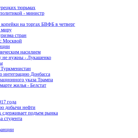
турецких тюрьмах
 политикой - министр
 копейки на торгах БВФБ в четверг
у миру
уризма стран
 с Москвой
зиции
изическим насилием
у не нужны - Лукашенко
ры
 Туркменистан
ую интеграцию Донбасса
рационного указа Трампа
арте жилья - Белстат
017 года
нию добычи нефти
 сдерживает подъем рынка
а студента
ранции