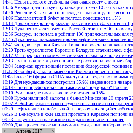
14:41
Цены на золото стабильны благодаря росту спроса
14:36
Анкара препятствует публикации отчета ЕС о пытках в 
14:26
Решение Казахстана о переходе на латиницу не связано с
14:06
Парламентский буфет за полгода подешевел на 15%
13:14
Доллар и евро подорожали, российский рубль потерял 1,5
13:13
Лукашенко хочет вместе с Россией строить АЭС по всем
12:56
Беларусь не попала в рейтинг 136 привлекательных для т
12:45
Лукашенко прокомментировал нефтегазовые соглашения
12:41
Фондовые рынки Китая и Гонконга восстанавливают по
12:29
Треть журналистов Европы и Беларуси сталкивалась с ф
12:17
Мы прекрасно понимаем свое место: мы на Западе ником
12:13
Путин подписал указ о призыве россиян на военные сбо
12:04
Задержан крупнейший поставщик белорусской техники в
11:37
Bloomberg узнал о намерении Кремля провести пошагов
11:08
Более 160 фирм из США выступили в суде против иммиг
10:19
Для нуждающихся построили 35,9% введенного в январе-м
10:14
Сирия перебросила свои самолеты “под крыло” России
10:10
Румыния увеличила экспорт оружия на 15%
10:08
Курсы наличной валюты в банках Минска на 20 апреля 2
10:02
В Эр-Рияде рассказали о судьбе соглашения по сокраще
09:29
Нефть вышла в небольшой плюс, сохраняющийся избыток
09:26
В Венесуэле в ходе акции протеста в Каракасе погибли дв
09:23
Получить австралийское гражданство станет сложнее
09:00
Доллар отошел от минимумов в ожидании выборов во Ф
<
Апрель 2017
>