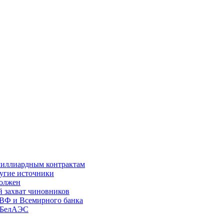
 миллиардным контрактам
ругие источники
должен
й захват чиновников
МВФ и Всемирного банка
c БелАЭС