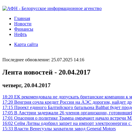
Главная
Новости
Финансы
Нефть
Карта сайта
Последнее обновление: 25.07.2025 14:16
Лента новостей - 20.04.2017
четверг, 20.04.2017
18:20
ЕК рекомендовала не допускать британские компании к
17:20
Венгрия сочла кредит России на АЭС дорогим, найдет д
17:15
Проект единого Балтийского батальона Baltbat будет про
17:05
В Австрии задержали 26 членов организации, готовивше
17:01
Опасения о политике Трампа омрачают начало встречи 
16:02
Сейм Литвы одобрил запрет на импорт электроэнергии 
15:33
Власти Венесуэлы захватили завод General Motors