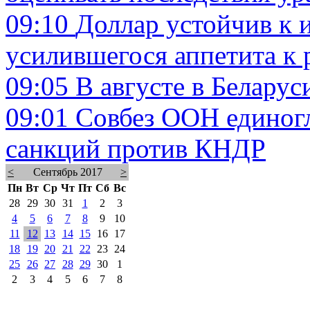
09:10
Доллар устойчив к и
усилившегося аппетита к 
09:05
В августе в Белару
09:01
Совбез ООН единогл
санкций против КНДР
<
Сентябрь 2017
>
Пн
Вт
Ср
Чт
Пт
Сб
Вс
28
29
30
31
1
2
3
4
5
6
7
8
9
10
11
12
13
14
15
16
17
18
19
20
21
22
23
24
25
26
27
28
29
30
1
2
3
4
5
6
7
8