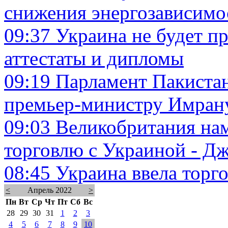
снижения энергозависимо
09:37
Украина не будет п
аттестаты и дипломы
09:19
Парламент Пакистан
премьер-министру Имран
09:03
Великобритания нам
торговлю с Украиной - Д
08:45
Украина ввела торг
<
Апрель 2022
>
Пн
Вт
Ср
Чт
Пт
Сб
Вс
28
29
30
31
1
2
3
4
5
6
7
8
9
10