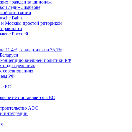
ских граждан за шпионаж
вой леди» Зимбабве
ьской оппозиции
tsche Bahn
а и Москвы простой риторикой
справности
акт с Россией
 11,4%, за квартал - на 35,1%
 Беларуси
 концепцию внешней политики РФ
х подразделениях
х соревнованиях
тием РФ
 с ЕС
ольше не поставляется в ЕС
 строительство АЭС
ой интеграции
ия