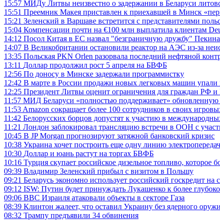
15:57
МИДу Литвы неизвестно о задержании в Беларуси литов
15:51
Преемник Макея приставлен к приехавшей в Минск «пер
15:21
Зеленский в Варшаве встретится с представителями пол
15:04
Компенсации почти на €100 млн выплатила клиентам Deu
14:12
Посол Китая в ЕС назвал "безграничную дружбу" Пекин
14:07
В Великобритании остановили реактор на АЭС из-за неи
13:35
Польская PKN Orlen разорвала последний нефтяной контр
13:11
Доллар продолжил рост 5 апреля на БВФБ
12:56
По доносу в Минске задержали программистку
12:42
В марте в России продажи новых легковых машин упали на
12:25
Президент Литвы оценит ограничения для граждан РФ и
11:57
МИД Беларуси «полностью поддерживает» обновленную
11:53
Amazon сокращает более 100 сотрудников в своих игровы
11:42
Белорусских борцов допустят к участию в международны
11:21
Лондон заблокировал трансляцию встречи в ООН с учас
10:45
В JP Morgan прогнозируют затяжной банковский кризис
10:38
Украина хочет построить еще одну линию электропередач
10:30
Доллар и юань растут на торгах БВФБ
10:16
Турция скупает российское дизельное топливо, которое б
09:39
Владимир Зеленский прибыл с визитом в Польшу
09:21
Беларусь экономно использует российский госкредит на
09:12
ISW: Путин будет принуждать Лукашенко к более глубок
09:06
ВВС Израиля атаковали объекты в секторе Газа
08:39
Клинтон жалеет, что оставил Украину без ядерного оруж
08:32
Трампу предъявили 34 обвинения