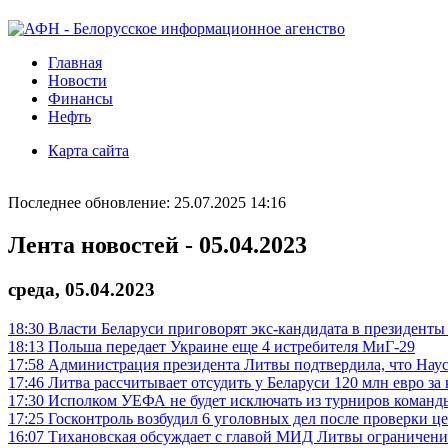
Главная
Новости
Финансы
Нефть
Карта сайта
Последнее обновление: 25.07.2025 14:16
Лента новостей - 05.04.2023
среда, 05.04.2023
18:30
Власти Беларуси приговорят экс-кандидата в президенты
18:13
Польша передает Украине еще 4 истребителя МиГ-29
17:58
Администрация президента Литвы подтвердила, что На
17:46
Литва рассчитывает отсудить у Беларуси 120 млн евро за
17:30
Исполком УЕФА не будет исключать из турниров команды
17:25
Госконтроль возбудил 6 уголовных дел после проверки ц
16:07
Тихановская обсуждает с главой МИД Литвы ограничени