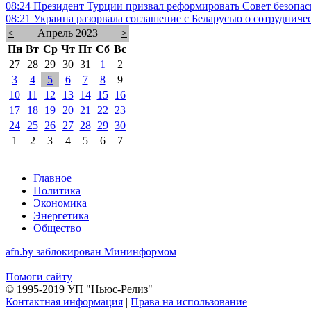
08:24
Президент Турции призвал реформировать Совет безопа
08:21
Украина разорвала соглашение с Беларусью о сотрудничес
<
Апрель 2023
>
Пн
Вт
Ср
Чт
Пт
Сб
Вс
27
28
29
30
31
1
2
3
4
5
6
7
8
9
10
11
12
13
14
15
16
17
18
19
20
21
22
23
24
25
26
27
28
29
30
1
2
3
4
5
6
7
Главное
Политика
Экономика
Энергетика
Общество
afn.by заблокирован Мининформом
Помоги сайту
© 1995-2019 УП "Ньюс-Релиз"
Контактная информация
|
Права на использование