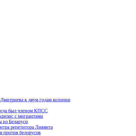
 Дмитриева к двум годам колонии
уседа был членом КПСС
 кризис с мигрантами
 из Беларуси
ентра репетитора Ливянта
я против белорусов