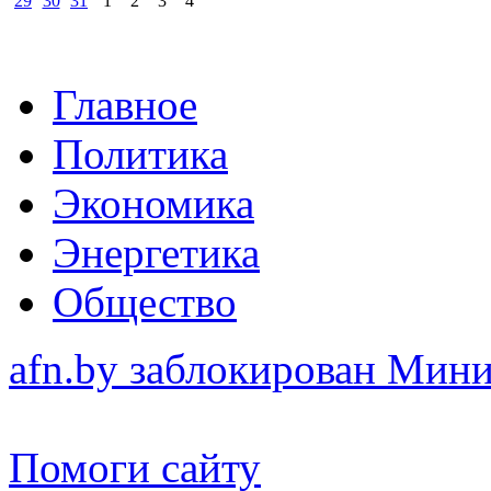
29
30
31
1
2
3
4
Главное
Политика
Экономика
Энергетика
Общество
afn.by заблокирован Ми
Помоги сайту