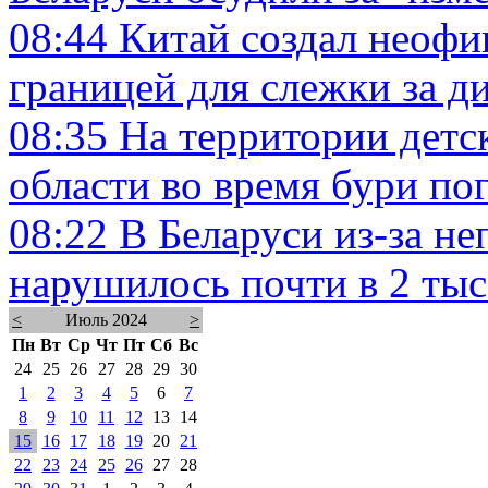
08:44
Китай создал неоф
границей для слежки за д
08:35
На территории детск
области во время бури по
08:22
В Беларуси из-за н
нарушилось почти в 2 тыс
<
Июль 2024
>
Пн
Вт
Ср
Чт
Пт
Сб
Вс
24
25
26
27
28
29
30
1
2
3
4
5
6
7
8
9
10
11
12
13
14
15
16
17
18
19
20
21
22
23
24
25
26
27
28