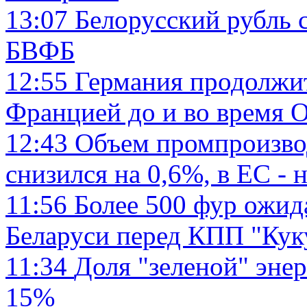
13:07
Белорусский рубль с
БВФБ
12:55
Германия продолжит
Францией до и во время
12:43
Объем промпроизвод
снизился на 0,6%, в ЕС - 
11:56
Более 500 фур ожид
Беларуси перед КПП "Ку
11:34
Доля "зеленой" эне
15%