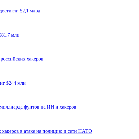
достигли $2,1 млрд
$81,7 млн
 российских хакеров
иг $244 млн
миллиарда фунтов на ИИ и хакеров
х хакеров в атаке на полицию и сети НАТО