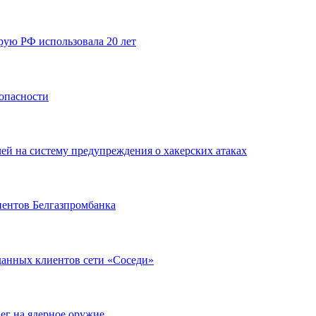
ую РФ использовала 20 лет
зопасности
ей на систему предупреждения о хакерских атаках
иентов Белгазпромбанка
данных клиентов сети «Соседи»
ег на ядерное оружие