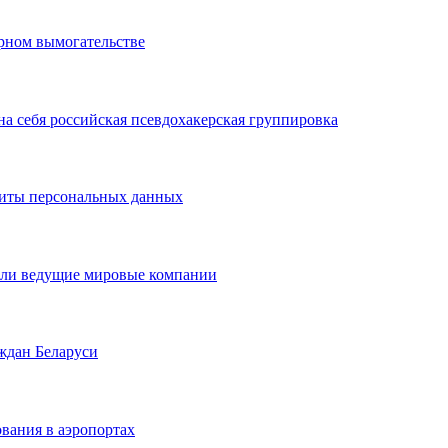
рном вымогательстве
 на себя российская псевдохакерская группировка
щиты персональных данных
вали ведущие мировые компании
ждан Беларуси
вания в аэропортах