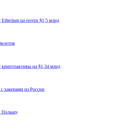
Etherium на почти $1,5 млрд
билетов
 криптоактивы на $1,34 млрд
 с хакерами из России
а Польшу