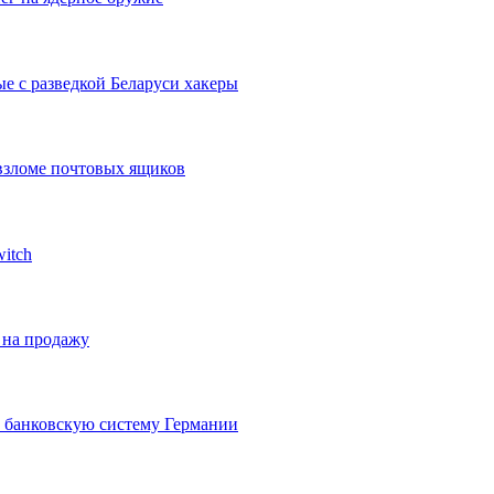
е с разведкой Беларуси хакеры
взломе почтовых ящиков
itch
 на продажу
а банковскую систему Германии