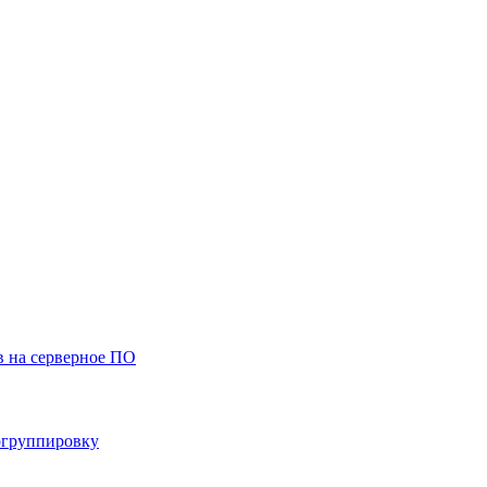
ов на серверное ПО
ргруппировку