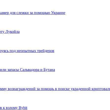
камер для слежки за помощью Украине
оту Лукойла
руясь под неопытных трейдеров
или запасы Сальвадора и Бутана
грамму вознаграждений за помощь в поиске украденной криптова
 к взлому Bybit