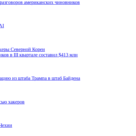
 разговоров американских чиновников
AI
акеры Северной Кореи
ов в III квартале составил $413 млн
ацию из штаба Трампа в штаб Байдена
сью хакеров
 Чехии