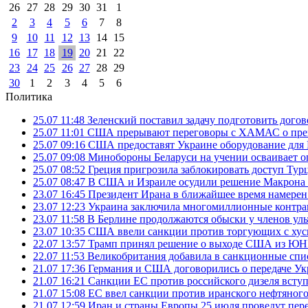
26
27
28
29
30
31
1
2
3
4
5
6
7
8
9
10
11
12
13
14
15
16
17
18
19
20
21
22
23
24
25
26
27
28
29
30
1
2
3
4
5
6
Политика
25.07 11:48
Зеленский поставил задачу подготовить дого
25.07 11:01
США прерывают переговоры с ХАМАС о прек
25.07 09:16
США предоставят Украине оборудование для
25.07 09:08
Минобороны Беларуси на учении осваивает о
25.07 08:52
Греция пригрозила заблокировать доступ Ту
25.07 08:47
В США и Израиле осудили решение Макрона 
23.07 16:45
Президент Ирана в ближайшее время намерен 
23.07 12:23
Украина заключила многомиллионные контрак
23.07 11:58
В Берлине продолжаются обыски у членов ул
23.07 10:35
США ввели санкции против торгующих с хус
22.07 13:57
Трамп принял решение о выходе США из 
22.07 11:53
Великобритания добавила в санкционные спис
21.07 17:36
Германия и США договорились о передаче Укра
21.07 16:21
Санкции ЕС против российского дизеля вступя
21.07 15:08
ЕС ввел санкции против иранского нефтяного 
21.07 12:59
Иран и страны Европы 25 июля проведут пер