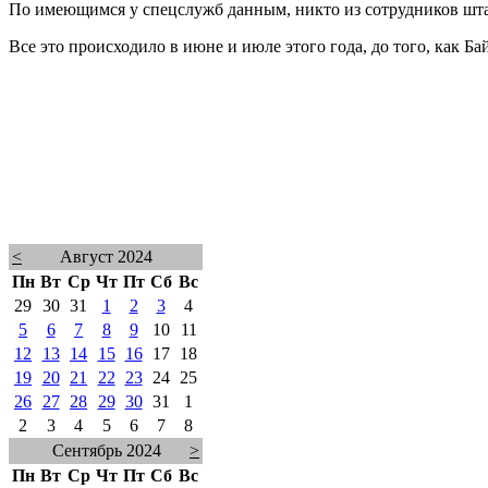
По имеющимся у спецслужб данным, никто из сотрудников штаб
Все это происходило в июне и июле этого года, до того, как Б
<
Август 2024
Пн
Вт
Ср
Чт
Пт
Сб
Вс
29
30
31
1
2
3
4
5
6
7
8
9
10
11
12
13
14
15
16
17
18
19
20
21
22
23
24
25
26
27
28
29
30
31
1
2
3
4
5
6
7
8
Сентябрь 2024
>
Пн
Вт
Ср
Чт
Пт
Сб
Вс