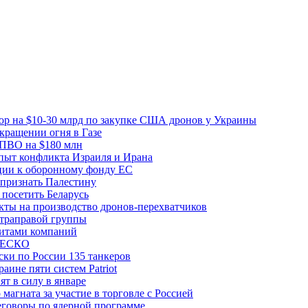
вор на $10-30 млрд по закупке США дронов у Украины
ращении огня в Газе
 ПВО на $180 млн
пыт конфликта Израиля и Ирана
рции к оборонному фонду ЕС
признать Палестину
посетить Беларусь
ты на производство дронов-перехватчиков
ьтраправой группы
итами компаний
ЮНЕСКО
ки по России 135 танкеров
ине пяти систем Patriot
т в силу в январе
магната за участие в торговле с Россией
еговоры по ядерной программе