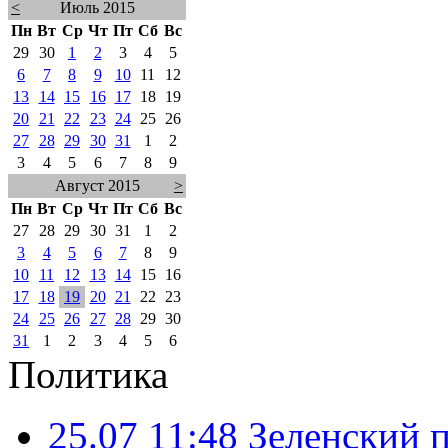
<
Июль 2015
Пн
Вт
Ср
Чт
Пт
Сб
Вс
29
30
1
2
3
4
5
6
7
8
9
10
11
12
13
14
15
16
17
18
19
20
21
22
23
24
25
26
27
28
29
30
31
1
2
3
4
5
6
7
8
9
Август 2015
>
Пн
Вт
Ср
Чт
Пт
Сб
Вс
27
28
29
30
31
1
2
3
4
5
6
7
8
9
10
11
12
13
14
15
16
17
18
19
20
21
22
23
24
25
26
27
28
29
30
31
1
2
3
4
5
6
Политика
25.07 11:48
Зеленский п