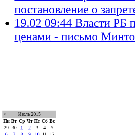
постановление о запре
19.02 09:44
Власти РБ 
ценами - письмо Минт
<
Июль 2015
Пн
Вт
Ср
Чт
Пт
Сб
Вс
29
30
1
2
3
4
5
6
7
8
9
10
11
12