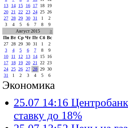
13
14
15
16
17
18
19
20
21
22
23
24
25
26
27
28
29
30
31
1
2
3
4
5
6
7
8
9
Август 2015
>
Пн
Вт
Ср
Чт
Пт
Сб
Вс
27
28
29
30
31
1
2
3
4
5
6
7
8
9
10
11
12
13
14
15
16
17
18
19
20
21
22
23
24
25
26
27
28
29
30
31
1
2
3
4
5
6
Экономика
25.07 14:16
Центробанк
ставку до 18%