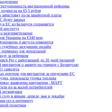
разделение
нституционность миграционной реформы
 подросла на 65,5 рубля
забастовку из-за заработной платы
С будет закрыт
 в ЕС из Беларуси сохраняется
й институт
 о разгерметизации
для Украины на €340 млн
сиповичи 4 августа изменится
в судебных заседаниях онлайн
 терминал для депортаций
ходу за ребенком
tch Pro с работающей до 20 дней батареей
 мигрантов о защите на границе с Беларусью
21 самолета
ых центров для мигрантов за пределами ЕС
судна, произошла уточка топлива
керка» выявлены нарушения - МАРТ
или из-за жалоб потребителей
4 легковушки
оду в январе, апреле, мае и декабре
ия сел к интернету
онной политики