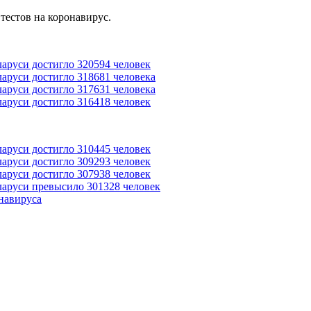
тестов на коронавирус.
ларуси достигло 320594 человек
ларуси достигло 318681 человека
ларуси достигло 317631 человека
ларуси достигло 316418 человек
ларуси достигло 310445 человек
ларуси достигло 309293 человек
ларуси достигло 307938 человек
ларуси превысило 301328 человек
навируса