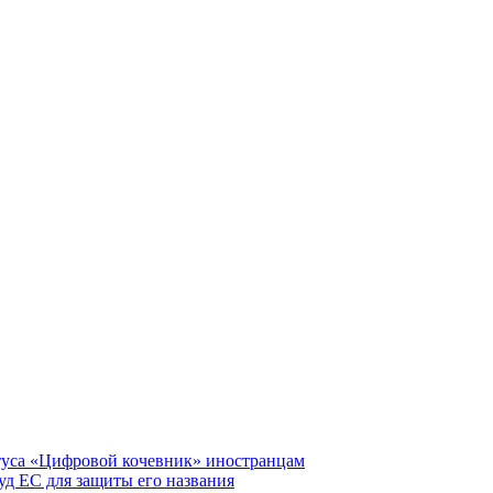
туса «Цифровой кочевник» иностранцам
д ЕС для защиты его названия