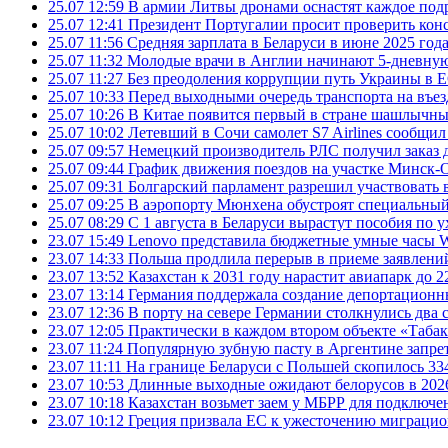
25.07 12:59
В армии Литвы дронами оснастят каждое под
25.07 12:41
Президент Португалии просит проверить ко
25.07 11:56
Средняя зарплата в Беларуси в июне 2025 года
25.07 11:32
Молодые врачи в Англии начинают 5-дневную 
25.07 11:27
Без преодоления коррупции путь Украины в Е
25.07 10:33
Перед выходными очередь транспорта на въезд
25.07 10:26
В Китае появится первый в стране шашлычны
25.07 10:02
Летевший в Сочи самолет S7 Airlines сообщил
25.07 09:57
Немецкий производитель РЛС получил заказ 
25.07 09:44
График движения поездов на участке Минск-О
25.07 09:31
Болгарский парламент разрешил участвовать 
25.07 09:25
В аэропорту Мюнхена обустроят специальный
25.07 08:29
С 1 августа в Беларуси вырастут пособия по у
23.07 15:49
Lenovo представила бюджетные умные часы Wa
23.07 14:33
Польша продлила перерыв в приеме заявлений
23.07 13:52
Казахстан к 2031 году нарастит авиапарк до 2
23.07 13:14
Германия поддержала создание депортационн
23.07 12:36
В порту на севере Германии столкнулись два 
23.07 12:05
Практически в каждом втором объекте «Таба
23.07 11:24
Популярную зубную пасту в Аргентине запрет
23.07 11:11
На границе Беларуси с Польшей скопилось 33
23.07 10:53
Длинные выходные ожидают белорусов в 2026 г
23.07 10:18
Казахстан возьмет заем у МБРР для подключен
23.07 10:12
Греция призвала ЕС к ужесточению миграци