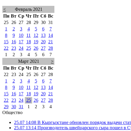
<
Февраль 2021
Пн
Вт
Ср
Чт
Пт
Сб
Вс
25
26
27
28
29
30
31
1
2
3
4
5
6
7
8
9
10
11
12
13
14
15
16
17
18
19
20
21
22
23
24
25
26
27
28
1
2
3
4
5
6
7
Март 2021
>
Пн
Вт
Ср
Чт
Пт
Сб
Вс
22
23
24
25
26
27
28
1
2
3
4
5
6
7
8
9
10
11
12
13
14
15
16
17
18
19
20
21
22
23
24
25
26
27
28
29
30
31
1
2
3
4
Общество
25.07 14:08
В Кыргызстане обновлен порядок выдачи ста
25.07 13:14
Производитель швейцарского сыра пошел в Су