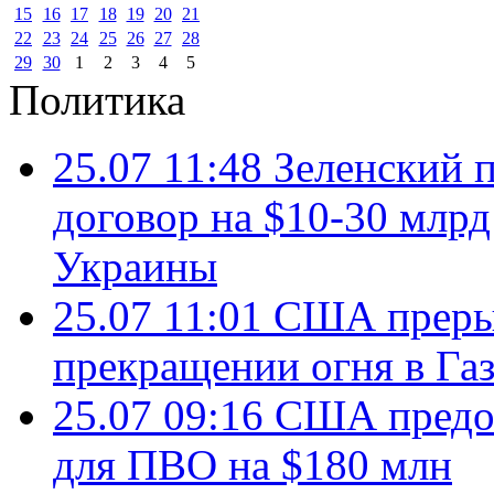
15
16
17
18
19
20
21
22
23
24
25
26
27
28
29
30
1
2
3
4
5
Политика
25.07 11:48
Зеленский п
договор на $10-30 млр
Украины
25.07 11:01
США преры
прекращении огня в Газ
25.07 09:16
США предос
для ПВО на $180 млн