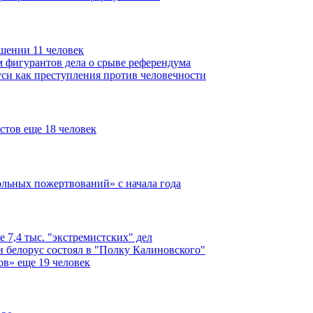
шении 11 человек
м фигурантов дела о срыве референдума
си как преступления против человечности
стов еще 18 человек
ольных пожертвований» с начала года
е 7,4 тыс. "экстремистских" дел
и белорус состоял в "Полку Калиновского"
ов» еще 19 человек