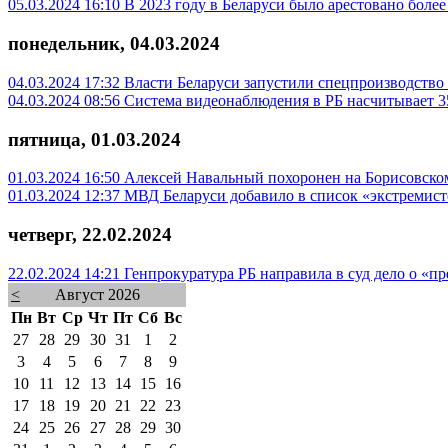
05.03.2024 16:10
В 2023 году в Беларуси было арестовано боле
понедельник, 04.03.2024
04.03.2024 17:32
Власти Беларуси запустили спецпроизводство
04.03.2024 08:56
Система видеонаблюдения в РБ насчитывает 3
пятница, 01.03.2024
01.03.2024 16:50
Алексей Навальный похоронен на Борисовско
01.03.2024 12:37
МВД Беларуси добавило в список «экстремист
четверг, 22.02.2024
22.02.2024 14:21
Генпрокуратура РБ направила в суд дело о «
<
Август 2026
Пн
Вт
Ср
Чт
Пт
Сб
Вс
27
28
29
30
31
1
2
3
4
5
6
7
8
9
10
11
12
13
14
15
16
17
18
19
20
21
22
23
24
25
26
27
28
29
30