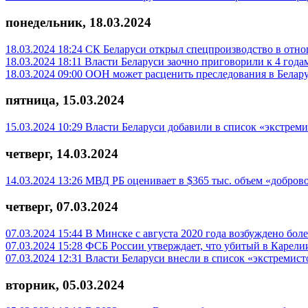
понедельник, 18.03.2024
18.03.2024 18:24
СК Беларуси открыл спецпроизводство в отно
18.03.2024 18:11
Власти Беларуси заочно приговорили к 4 года
18.03.2024 09:00
ООН может расценить преследования в Белару
пятница, 15.03.2024
15.03.2024 10:29
Власти Беларуси добавили в список «экстреми
четверг, 14.03.2024
14.03.2024 13:26
МВД РБ оценивает в $365 тыс. объем «добров
четверг, 07.03.2024
07.03.2024 15:44
В Минске с августа 2020 года возбуждено боле
07.03.2024 15:28
ФСБ России утверждает, что убитый в Карели
07.03.2024 12:31
Власти Беларуси внесли в список «экстремист
вторник, 05.03.2024