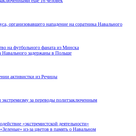
заключенными еще 16 человек
са, организовавшего нападение на соратника Навального
во на футбольного фаната из Минска
а Навального задержаны в Польше
ении активистки из Речицы
и экстремизму за переводы политзаключенным
содействие «экстремистской деятельности»
 «Зеленые» из-за цветов в память о Навальном