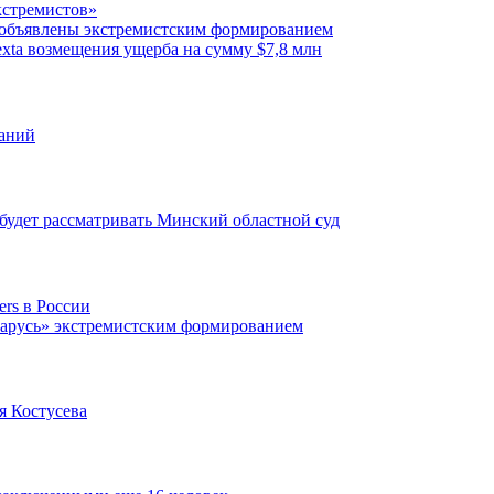
кстремистов»
 объявлены экстремистским формированием
exta возмещения ущерба на сумму $7,8 млн
ваний
будет рассматривать Минский областной суд
ers в России
еларусь» экстремистским формированием
я Костусева