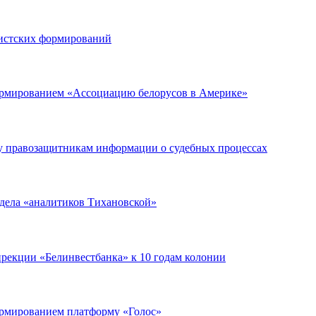
мистских формирований
ормированием «Ассоциацию белорусов в Америке»
чу правозащитникам информации о судебных процессах
 дела «аналитиков Тихановской»
ирекции «Белинвестбанка» к 10 годам колонии
ормированием платформу «Голос»