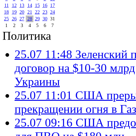
11
12
13
14
15
16
17
18
19
20
21
22
23
24
25
26
27
28
29
30
31
1
2
3
4
5
6
7
Политика
25.07 11:48
Зеленский п
договор на $10-30 млр
Украины
25.07 11:01
США преры
прекращении огня в Газ
25.07 09:16
США предос