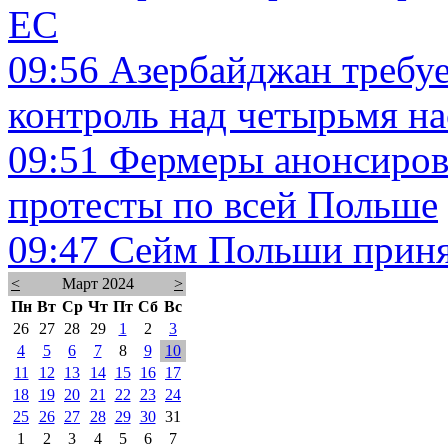
ЕС
09:56
Азербайджан требуе
контроль над четырьмя н
09:51
Фермеры анонсиров
протесты по всей Польше
09:47
Сейм Польши приня
<
Март 2024
>
Пн
Вт
Ср
Чт
Пт
Сб
Вс
26
27
28
29
1
2
3
4
5
6
7
8
9
10
11
12
13
14
15
16
17
18
19
20
21
22
23
24
25
26
27
28
29
30
31
1
2
3
4
5
6
7