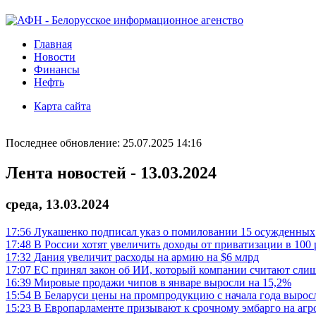
Главная
Новости
Финансы
Нефть
Карта сайта
Последнее обновление: 25.07.2025 14:16
Лента новостей - 13.03.2024
среда, 13.03.2024
17:56
Лукашенко подписал указ о помиловании 15 осужденных
17:48
В России хотят увеличить доходы от приватизации в 100 
17:32
Дания увеличит расходы на армию на $6 млрд
17:07
ЕС принял закон об ИИ, который компании считают сли
16:39
Мировые продажи чипов в январе выросли на 15,2%
15:54
В Беларуси цены на промпродукцию с начала года вырос
15:23
В Европарламенте призывают к срочному эмбарго на агр