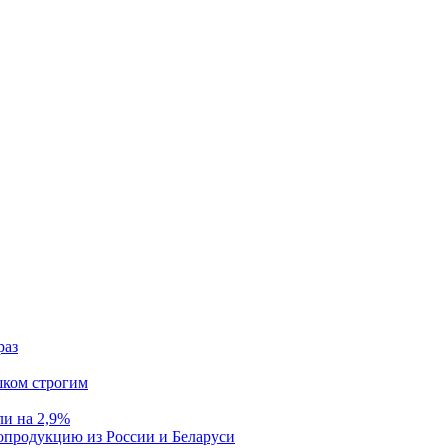
раз
шком строгим
ли на 2,9%
опродукцию из России и Беларуси