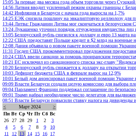
15:05
За первые два месяца года объем торговли через Суэцкий
14:56
Латвия вводит усиленный режим охраны границы с Белар
14:42
Инфляция в Беларуси с начала года выросла на 1,7%
14:25
ЕЭК снизила пошлину на эвкалиптовую целлюлозу для п
13:44
Литва: Гражданин Литвы мог скончаться в белорусском 
13:24
Лукашенко уточнил порядок отчуждения имущества лиц 
13:05
Белорусский рубль снизился к доллару и евро 13 марта 
12:22
США предоставят Польше кредит в $2 млрд на военные 
12:08
Дания объявила о новом пакете военной помощи Украине
11:31
Госдеп США прокомментировал предложения предостави
10:24
США ввели санкции за помощь проиранским террористам
10:21
ЕС исключил из санкционного списка экс-главу "Яндекса
10:20
Белорусский рубль снижается к доллару на открытии то
10:03
Дефицит бюджета США в феврале вырос на 12,9%
10:01
Белый дом анонсировал пакет военной помощи Украине 
09:09
Власти Беларуси создали целую комиссию для выбора п
09:04
Парламент Франции поддержал соглашение по безопасно
09:01
Трамп набрал необходимое число делегатов для выдвиже
08:51
Власти Беларуси повысили ставку налога на дивиденды
<
Март 2024
>
Пн
Вт
Ср
Чт
Пт
Сб
Вс
26
27
28
29
1
2
3
4
5
6
7
8
9
10
11
12
13
14
15
16
17