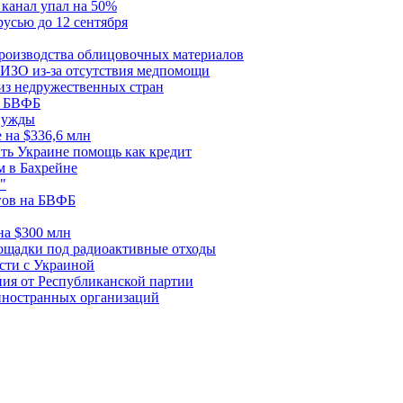
 канал упал на 50%
усью до 12 сентября
роизводства облицовочных материалов
СИЗО из-за отсутствия медпомощи
из недружественных стран
на БВФБ
нужды
 на $336,6 млн
ть Украине помощь как кредит
 в Бахрейне
"
ргов на БВФБ
на $300 млн
лощадки под радиоактивные отходы
сти с Украиной
ния от Республиканской партии
 иностранных организаций