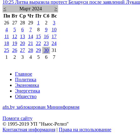
10:25
Литва выразила протест Беларуси после заявлений Лука
<
Март 2024
>
Пн
Вт
Ср
Чт
Пт
Сб
Вс
26
27
28
29
1
2
3
4
5
6
7
8
9
10
11
12
13
14
15
16
17
18
19
20
21
22
23
24
25
26
27
28
29
30
31
1
2
3
4
5
6
7
Главное
Политика
Экономика
Энергетика
Общество
afn.by заблокирован Мининформом
Помоги сайту
© 1995-2019 УП "Ньюс-Релиз"
Контактная информация
|
Права на использование