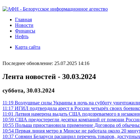
Главная
Новости
Финансы
Нефть
Карта сайта
Последнее обновление: 25.07.2025 14:16
Лента новостей - 30.03.2024
суббота, 30.03.2024
11:19
Воздушные силы Украины в ночь на субботу уничтожили
11:17
ИГИЛ подтвердила арест в России четырёх своих боевик
11:01
Латвия намерена выдать США подозреваемого в незакон
10:59
США предостерегли десятки компаний от помощи России
10:55
Польша приостановила применение Договора об обычны
10:54
Первая линия метро в Минске не работала около 20 минут
10:37
Совмин Беларуси расширил перечень товаров, доступных