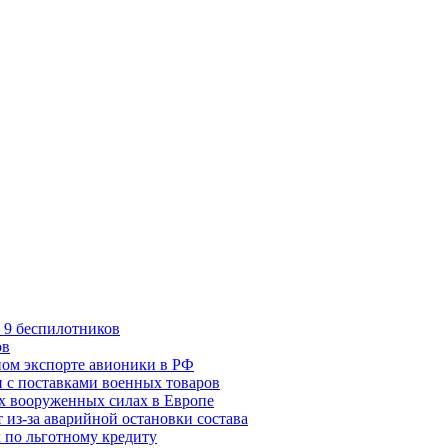
 9 беспилотников
ов
ном экспорте авионики в РФ
 с поставками военных товаров
х вооруженных силах в Европе
 из-за аварийной остановки состава
 по льготному кредиту