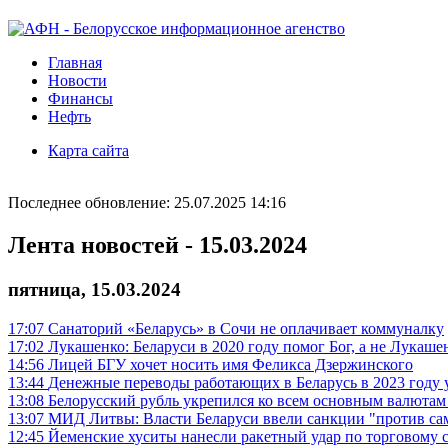
Главная
Новости
Финансы
Нефть
Карта сайта
Последнее обновление: 25.07.2025 14:16
Лента новостей - 15.03.2024
пятница, 15.03.2024
17:07
Санаторий «Беларусь» в Сочи не оплачивает коммуналку
17:02
Лукашенко: Беларуси в 2020 году помог Бог, а не Лукаше
14:56
Лицей БГУ хочет носить имя Феликса Дзержинского
13:44
Денежные переводы работающих в Беларусь в 2023 году 
13:08
Белорусский рубль укрепился ко всем основным валютам
13:07
МИД Литвы: Власти Беларуси ввели санкции "против са
12:45
Йеменские хуситы нанесли ракетный удар по торговому 