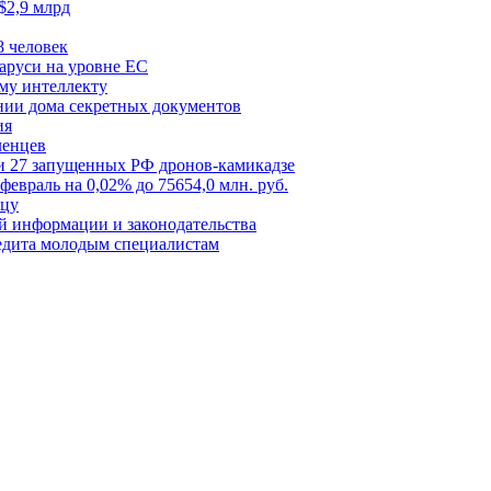
$2,9 млрд
8 человек
аруси на уровне ЕС
му интеллекту
ении дома секретных документов
ия
ленцев
и 27 запущенных РФ дронов-камикадзе
февраль на 0,02% до 75654,0 млн. руб.
ицу
й информации и законодательства
едита молодым специалистам