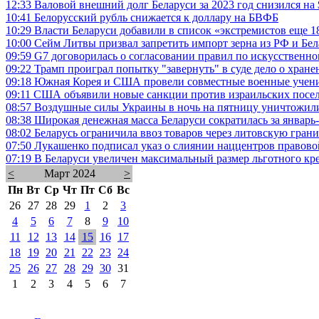
12:33
Валовой внешний долг Беларуси за 2023 год снизился на 
10:41
Белорусский рубль снижается к доллару на БВФБ
10:29
Власти Беларуси добавили в список «экстремистов еще 1
10:00
Сейм Литвы призвал запретить импорт зерна из РФ и Бел
09:59
G7 договорилась о согласовании правил по искусственно
09:22
Трамп проиграл попытку "завернуть" в суде дело о хран
09:18
Южная Корея и США провели совместные военные учен
09:11
США объявили новые санкции против израильских посе
08:57
Воздушные силы Украины в ночь на пятницу уничтожил
08:38
Широкая денежная масса Беларуси сократилась за январь-
08:02
Беларусь ограничила ввоз товаров через литовскую гран
07:50
Лукашенко подписал указ о слиянии наццентров правово
07:19
В Беларуси увеличен максимальный размер льготного кр
<
Март 2024
>
Пн
Вт
Ср
Чт
Пт
Сб
Вс
26
27
28
29
1
2
3
4
5
6
7
8
9
10
11
12
13
14
15
16
17
18
19
20
21
22
23
24
25
26
27
28
29
30
31
1
2
3
4
5
6
7