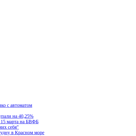
нко с автоматом
упали на 40,25%
 15 марта на БВФБ
мих себя"
судну в Красном море