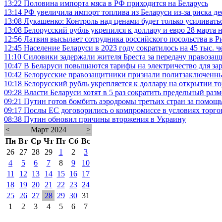
13:22
Половина импорта мяса в РФ приходится на Беларусь
13:14
РФ увеличила импорт топлива из Беларуси из-за риска д
13:08
Лукашенко: Контроль над ценами будет только усиливать
13:08
Белорусский рубль укрепился к доллару и евро 28 марта
12:56
Латвия высылает сотрудника российского посольства в Р
12:45
Население Беларуси в 2023 году сократилось на 45 тыс. ч
11:10
Силовики задержали жителя Бреста за передачу правоза
10:47
В Беларуси повышаются тарифы на электричество для за
10:42
Белорусские правозащитники признали политзаключенны
10:18
Белорусский рубль укрепляется к доллару на открытии т
09:28
Власти Беларуси хотят в 5 раз сократить предельный ра
09:21
Путин готов бомбить аэродромы третьих стран за помощ
09:17
Послы ЕС договорились о компромиссе в условиях торго
08:38
Путин обновил причины вторжения в Украину
<
Март 2024
>
Пн
Вт
Ср
Чт
Пт
Сб
Вс
26
27
28
29
1
2
3
4
5
6
7
8
9
10
11
12
13
14
15
16
17
18
19
20
21
22
23
24
25
26
27
28
29
30
31
1
2
3
4
5
6
7