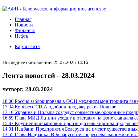
Главная
Новости
Финансы
Нефть
Карта сайта
Последнее обновление: 25.07.2025 14:16
Лента новостей - 28.03.2024
четверг, 28.03.2024
18:00
Россия заблокировала в ООН механизм мониторинга сан
17:34
Конгресс США одобрил продажу ракет Польше
17:16
Украина и Польша создадут совместные оборонные пред
16:59
Глава МИД Латвии уходит в отставку на фоне скандала с
15:47
Крупнейший мировой производитель кирпича продал биз
14:01
Нацбанк: Предприятия Беларуси не имеют существенных
13:55
Глава Нацбанка: В Беларуси нет перегрева экономики из