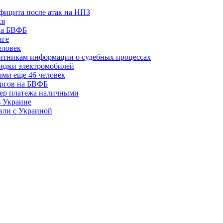
ефицита после атак на НПЗ
ся
 на БВФБ
иге
еловек
щитникам информации о судебных процессах
рядки электромобилей
ми еще 46 человек
оргов на БВФБ
змер платежа наличными
ь Украине
вли с Украиной