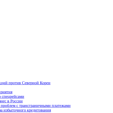
кций против Северной Кореи
приятия
о спецрейсами
нес в России
 проблем с трансграничными платежами
-за избыточного кредитования