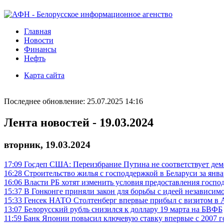
Главная
Новости
Финансы
Нефть
Карта сайта
Последнее обновление: 25.07.2025 14:16
Лента новостей - 19.03.2024
вторник, 19.03.2024
17:09
Госдеп США: Переизбрание Путина не соответствует дем
16:28
Строительство жилья с господдержкой в Беларуси за январ
16:06
Власти РБ хотят изменить условия предоставления госпо
15:37
В Гонконге приняли закон для борьбы с идеей независим
15:33
Генсек НАТО Столтенберг впервые прибыл с визитом в
13:07
Белорусский рубль снизился к доллару 19 марта на БВФБ
11:59
Банк Японии повысил ключевую ставку впервые с 2007 г