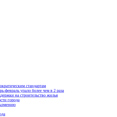
ократическим стандартам
ь-февраль упало более чем в 2 раза
ддержки на строительство жилья
ости города
 Армению
ода