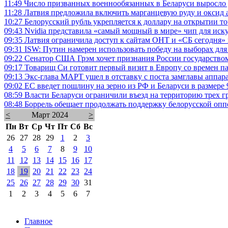
11:49
Число призванных военнообязанных в Беларуси выросло д
11:28
Латвия предложила включить марганцевую руду и оксид
10:27
Белорусский рубль укрепляется к доллару на открытии т
09:43
Nvidia представила «самый мощный в мире» чип для иск
09:35
Латвия ограничила доступ к сайтам ОНТ и «СБ сегодня» 
09:31
ISW: Путин намерен использовать победу на выборах дл
09:22
Сенатор США Грэм хочет признания России государство
09:17
Товарищ Си готовит первый визит в Европу со времен п
09:13
Экс-глава МАРТ ушел в отставку с поста замглавы аппар
09:02
ЕС введет пошлину на зерно из РФ и Беларуси в размере 
08:59
Власти Беларуси ограничили въезд на территорию трех 
08:48
Боррель обещает продолжать поддержку белорусской оп
<
Март 2024
>
Пн
Вт
Ср
Чт
Пт
Сб
Вс
26
27
28
29
1
2
3
4
5
6
7
8
9
10
11
12
13
14
15
16
17
18
19
20
21
22
23
24
25
26
27
28
29
30
31
1
2
3
4
5
6
7
Главное