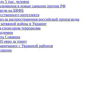
о 5 тыс. человек
 алюминия в новые санкции против РФ
оргов на БВФБ
усственного интеллекта
из-за распространения российской пропаганды
я затяжной войны в Украине
м-спонсором терроризма
андемии
ата Совмина
95 евро за тонну
граничащих с Украиной районов
позиции