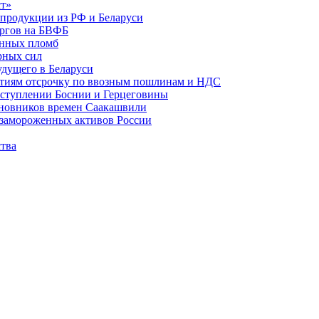
ст»
опродукции из РФ и Беларуси
оргов на БВФБ
онных пломб
рных сил
дущего в Беларуси
тиям отсрочку по ввозным пошлинам и НДС
 вступлении Боснии и Герцеговины
чиновников времен Саакашвили
 замороженных активов России
тва