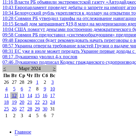
11:16
Власти РБ объявили экстремистской газету «Автодайдже
10:43
Европарламент проведет дебаты о запрете на импорт агр
10:34
Белорусский рубль укрепляется к доллару на открытии т
10:28
Совмин РБ утвердил тарифы на отслеживание навигаци
10:15
Белый дом запрашивает $19,8 млрд на модернизацию яде
10:04
США помогут деньгами построению демократического бу
09:58
Совмин РБ предоставил «системообразующим» предприя
09:48
Еврокомиссия будет рекомендовать начать переговоры о
08:57
Украина отвергла требование властей Грузии о выдаче 
08:31
ЕС уже в июле может передать Украине первые доходы с
08:17
Лукашенко уволил 4-х послов
07:46
Лукашенко подписал Кодекс гражданского судопроизводс
<
Март 2024
>
Пн
Вт
Ср
Чт
Пт
Сб
Вс
26
27
28
29
1
2
3
4
5
6
7
8
9
10
11
12
13
14
15
16
17
18
19
20
21
22
23
24
25
26
27
28
29
30
31
1
2
3
4
5
6
7
Главное