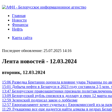
Главная
Новости
Финансы
Нефть
Карта сайта
Последнее обновление: 25.07.2025 14:16
Лента новостей - 12.03.2024
вторник, 12.03.2024
15:06
Разведка Британии оценила влияние удара Украины по ав
15:01
Добыча нефти в Беларуси в 2023 году составила 2,5 млн. 
13:47
Белорусские правозащитники признали политзаключенны
13:09
Белорусский рубль снизился к доллару и евро 12 марта 
12:59
Зеленский подписал закон о лоббизме
12:57
Европарламент хочет судиться с Еврокомиссией из-за р
11:29
Лукашенко все еще надеется найти алмазы в недрах Бела