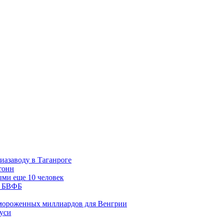
иазаводу в Таганроге
тонн
ми еще 10 человек
на БВФБ
азмороженных миллиардов для Венгрии
руси