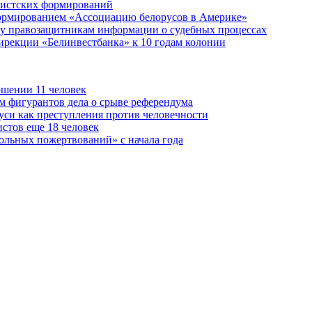
мистских формирований
формированием «Ассоциацию белорусов в Америке»
ачу правозащитникам информации о судебных процессах
ирекции «Белинвестбанка» к 10 годам колонии
ошении 11 человек
ам фигурантов дела о срыве референдума
уси как преступления против человечности
истов еще 18 человек
ольных пожертвований» с начала года