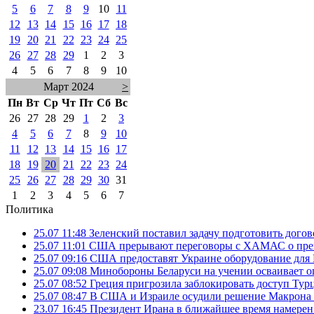
5
6
7
8
9
10
11
12
13
14
15
16
17
18
19
20
21
22
23
24
25
26
27
28
29
1
2
3
4
5
6
7
8
9
10
Март 2024
>
Пн
Вт
Ср
Чт
Пт
Сб
Вс
26
27
28
29
1
2
3
4
5
6
7
8
9
10
11
12
13
14
15
16
17
18
19
20
21
22
23
24
25
26
27
28
29
30
31
1
2
3
4
5
6
7
Политика
25.07 11:48
Зеленский поставил задачу подготовить дого
25.07 11:01
США прерывают переговоры с ХАМАС о прек
25.07 09:16
США предоставят Украине оборудование для
25.07 09:08
Минобороны Беларуси на учении осваивает о
25.07 08:52
Греция пригрозила заблокировать доступ Ту
25.07 08:47
В США и Израиле осудили решение Макрона 
23.07 16:45
Президент Ирана в ближайшее время намерен 