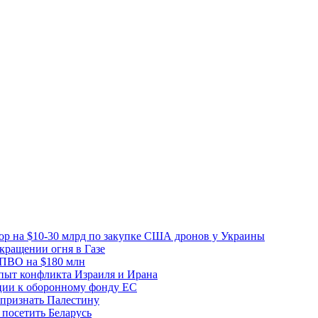
вор на $10-30 млрд по закупке США дронов у Украины
ращении огня в Газе
 ПВО на $180 млн
пыт конфликта Израиля и Ирана
рции к оборонному фонду ЕС
признать Палестину
посетить Беларусь