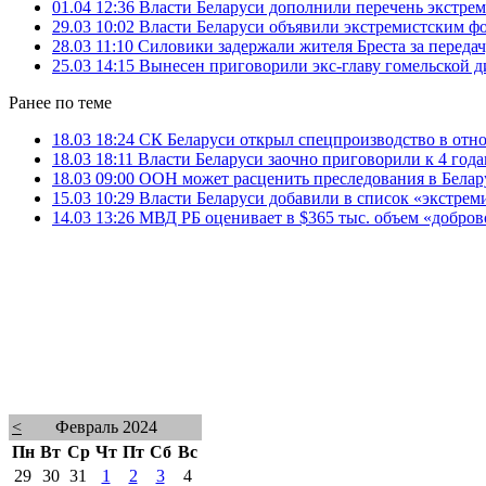
01.04 12:36
Власти Беларуси дополнили перечень экстре
29.03 10:02
Власти Беларуси объявили экстремистским 
28.03 11:10
Силовики задержали жителя Бреста за перед
25.03 14:15
Вынесен приговорили экс-главу гомельской д
Ранее по теме
18.03 18:24
СК Беларуси открыл спецпроизводство в отн
18.03 18:11
Власти Беларуси заочно приговорили к 4 год
18.03 09:00
ООН может расценить преследования в Белар
15.03 10:29
Власти Беларуси добавили в список «экстрем
14.03 13:26
МВД РБ оценивает в $365 тыс. объем «добров
<
Февраль 2024
Пн
Вт
Ср
Чт
Пт
Сб
Вс
29
30
31
1
2
3
4