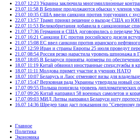
23.07 12:23
Украина заключила многомиллионные контрак
23.07 11:58
В Берлине продолжаются обыски у членов ул
23.07 10:35
США ввели санкции против торгующих с хус
22.07 13:57
Трамп принял решение о выходе США из 
22.07 11:53
Великобритания добавила в санкционные спис
21.07 17:36
Германия и США договорились о передаче Укра
21.07 16:21
Санкции ЕС против российского дизеля вступя
21.07 15:08
ЕС ввел санкции против иранского нефтяного 
21.07 12:59
Иран и страны Европы 25 июля проведут пер
21.07 08:54
Россия резко нарастила уровень шпионажа в 
18.07 18:05
В Беларуси приняты допмеры по обеспечению
18.07 11:19
Китай обвинил иностранные спецслужбы в кр
18.07 11:11
Молдова примет участие в учениях НАТО
18.07 10:07
Беларусь и Лаос отменяют визы для владельц
17.07 15:47
Верховная рада Украины утвердила новый сос
17.07 09:55
Польша понизила уровень дипломатических 
17.07 09:26
Китай направил 58 военных самолетов и кора
17.07 09:03
МИД Литвы направил Беларуси ноту протеста 
16.07 14:36
Шредер таки даст показания по "Северному п
Главное
Политика
Экономика