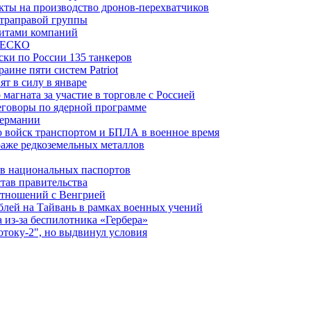
ты на производство дронов-перехватчиков
ьтраправой группы
итами компаний
ЮНЕСКО
ки по России 135 танкеров
ине пяти систем Patriot
т в силу в январе
магната за участие в торговле с Россией
еговоры по ядерной программе
Германии
 войск транспортом и БПЛА в военное время
аже редкоземельных металлов
ев национальных паспортов
тав правительства
отношений с Венгрией
блей на Тайвань в рамках военных учений
из-за беспилотника «Гербера»
отоку-2", но выдвинул условия