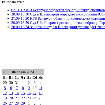
Ранее по теме
02.11 11:34
В Беларуси создается еще один отряд спецназа
28.09 16:30
Суд в Швейцарии оправдал экс-собровца Юри
27.09 15:20
КГБ Беларуси объявил студенческую коалиц
20.09 13:59
Суд Швейцарии приговорил экс-собровца Гар
20.09 10:54
Защита на суде в Швейцарии утверждает, что
<
Февраль 2024
Пн
Вт
Ср
Чт
Пт
Сб
Вс
29
30
31
1
2
3
4
5
6
7
8
9
10
11
12
13
14
15
16
17
18
19
20
21
22
23
24
25
26
27
28
29
1
2
3