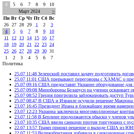
4
5
6
7
8
9
10
Март 2024
>
Пн
Вт
Ср
Чт
Пт
Сб
Вс
26
27
28
29
1
2
3
4
5
6
7
8
9
10
11
12
13
14
15
16
17
18
19
20
21
22
23
24
25
26
27
28
29
30
31
1
2
3
4
5
6
7
Политика
25.07 11:48
Зеленский поставил задачу подготовить дого
25.07 11:01
США прерывают переговоры с ХАМАС о прек
25.07 09:16
США предоставят Украине оборудование для
25.07 09:08
Минобороны Беларуси на учении осваивает о
25.07 08:52
Греция пригрозила заблокировать доступ Ту
25.07 08:47
В США и Израиле осудили решение Макрона 
23.07 16:45
Президент Ирана в ближайшее время намерен 
23.07 12:23
Украина заключила многомиллионные контрак
23.07 11:58
В Берлине продолжаются обыски у членов ул
23.07 10:35
США ввели санкции против торгующих с хус
22.07 13:57
Трамп принял решение о выходе США из 
22.07 11:53
Великобритания добавила в санкционные спис