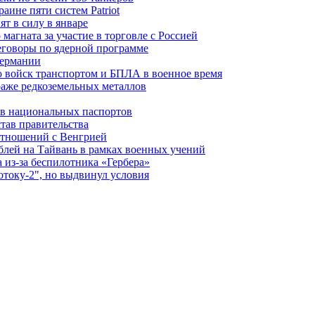
ине пяти систем Patriot
т в силу в январе
магната за участие в торговле с Россией
еговоры по ядерной программе
Германии
 войск транспортом и БПЛА в военное время
аже редкоземельных металлов
ев национальных паспортов
тав правительства
отношений с Венгрией
блей на Тайвань в рамках военных учений
из-за беспилотника «Гербера»
отоку-2", но выдвинул условия