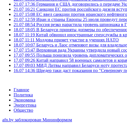
21.07 17:36
Германия и США договорились о передаче Укра
21.07 16:21
Санкции ЕС против российского дизеля вступя
21.07 15:08
ЕС ввел санкции против иранского нефтяного 
21.07 12:59
Иран и страны Европы 25 июля проведут пер
21.07 08:54
Россия резко нарастила уровень шпионажа в 
18.07 18:05
В Беларуси приняты допмеры по обеспечению
18.07 11:19
Китай обвинил иностранные спецслужбы в кр
18.07 11:11
Молдова примет участие в учениях НАТО
18.07 10:07
Беларусь и Лаос отменяют визы для владельц
17.07 15:47
Верховная рада Украины утвердила новый сос
17.07 09:55
Польша понизила уровень дипломатических 
17.07 09:26
Китай направил 58 военных самолетов и кора
17.07 09:03
МИД Литвы направил Беларуси ноту протеста 
16.07 14:36
Шредер таки даст показания по "Северному п
Главное
Политика
Экономика
Энергетика
Общество
afn.by заблокирован Мининформом