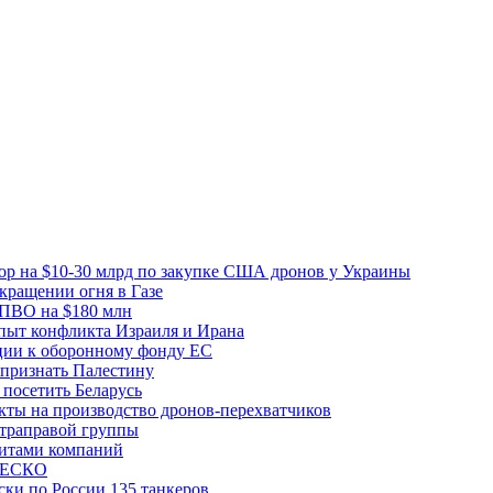
вор на $10-30 млрд по закупке США дронов у Украины
ращении огня в Газе
 ПВО на $180 млн
пыт конфликта Израиля и Ирана
рции к оборонному фонду ЕС
признать Палестину
посетить Беларусь
ты на производство дронов-перехватчиков
ьтраправой группы
итами компаний
ЮНЕСКО
ки по России 135 танкеров