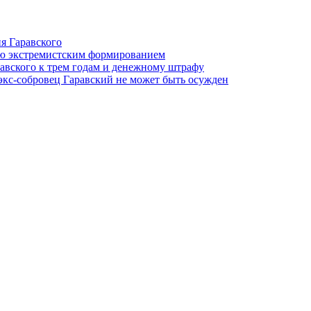
я Гаравского
ию экстремистским формированием
авского к трем годам и денежному штрафу
 экс-собровец Гаравский не может быть осужден