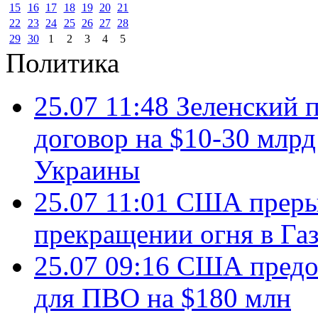
15
16
17
18
19
20
21
22
23
24
25
26
27
28
29
30
1
2
3
4
5
Политика
25.07 11:48
Зеленский п
договор на $10-30 млр
Украины
25.07 11:01
США преры
прекращении огня в Газ
25.07 09:16
США предос
для ПВО на $180 млн