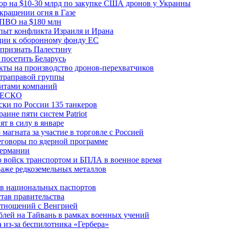
вор на $10-30 млрд по закупке США дронов у Украины
ращении огня в Газе
 ПВО на $180 млн
пыт конфликта Израиля и Ирана
рции к оборонному фонду ЕС
признать Палестину
посетить Беларусь
ты на производство дронов-перехватчиков
ьтраправой группы
итами компаний
ЮНЕСКО
ки по России 135 танкеров
ине пяти систем Patriot
т в силу в январе
магната за участие в торговле с Россией
еговоры по ядерной программе
Германии
 войск транспортом и БПЛА в военное время
аже редкоземельных металлов
ев национальных паспортов
тав правительства
отношений с Венгрией
блей на Тайвань в рамках военных учений
из-за беспилотника «Гербера»