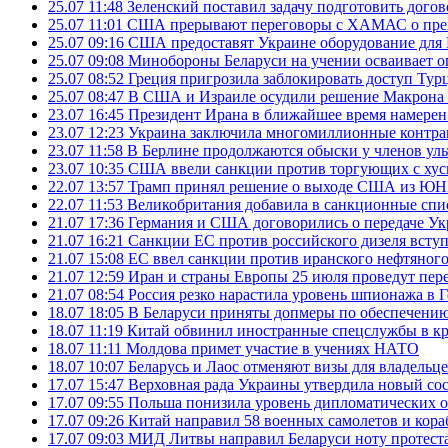
25.07 11:48
Зеленский поставил задачу подготовить дого
25.07 11:01
США прерывают переговоры с ХАМАС о прек
25.07 09:16
США предоставят Украине оборудование для
25.07 09:08
Минобороны Беларуси на учении осваивает о
25.07 08:52
Греция пригрозила заблокировать доступ Ту
25.07 08:47
В США и Израиле осудили решение Макрона 
23.07 16:45
Президент Ирана в ближайшее время намерен 
23.07 12:23
Украина заключила многомиллионные контрак
23.07 11:58
В Берлине продолжаются обыски у членов ул
23.07 10:35
США ввели санкции против торгующих с хус
22.07 13:57
Трамп принял решение о выходе США из 
22.07 11:53
Великобритания добавила в санкционные спис
21.07 17:36
Германия и США договорились о передаче Укра
21.07 16:21
Санкции ЕС против российского дизеля вступя
21.07 15:08
ЕС ввел санкции против иранского нефтяного 
21.07 12:59
Иран и страны Европы 25 июля проведут пер
21.07 08:54
Россия резко нарастила уровень шпионажа в 
18.07 18:05
В Беларуси приняты допмеры по обеспечению
18.07 11:19
Китай обвинил иностранные спецслужбы в кр
18.07 11:11
Молдова примет участие в учениях НАТО
18.07 10:07
Беларусь и Лаос отменяют визы для владельц
17.07 15:47
Верховная рада Украины утвердила новый сос
17.07 09:55
Польша понизила уровень дипломатических 
17.07 09:26
Китай направил 58 военных самолетов и кора
17.07 09:03
МИД Литвы направил Беларуси ноту протеста 