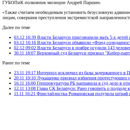
ГУБОПиК полковник милиции Андрей Паршин.
«Также считаем необходимым установить безусловную админис
лицам, совершим преступления экстремистской направленност
Далее по теме
03.12 16:39
Власти Беларуси приговорили мать 5-х детей
03.12 16:16
Власти Беларуси объявили «Фонд солидарно
02.12 09:02
Власти Беларуси в ноябре осудили 143 челов
30.11 18:07
Верховный суд Беларуси признал "Кибер-парт
Ранее по теме
23.11 19:17
Интерпол исключил из базы задержанного в 
20.11 10:10
Лукашенко признал избиения протестующих 
16.11 16:00
Генпрокуратура РБ направила в суд дело в о
12.11 13:08
Глава СК Беларуси: Рано говорить о подходе 
11.11 16:21
Фристайлистка Романовская получила штраф 