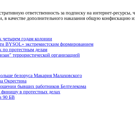
тративную ответственность за подписку на интернет-ресурсы, 
и, в качестве дополнительного наказания общую конфискацию и
 к четырем годам колонии
сти BYSOL» экстремистским формированием
ек по протестным делам
изан" террористической организацией
Польше белоруса Макария Малаховского
на Окрестина
тношении бывших работников Белтелекома
к финишу в протестных делах
в 90 БВ